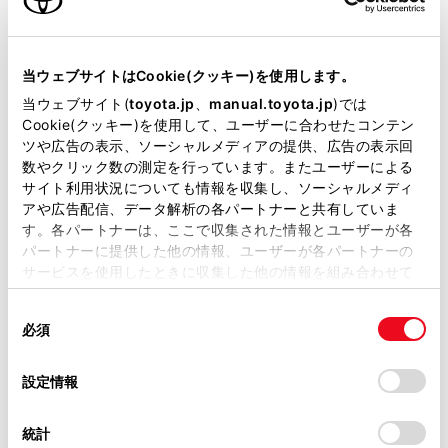
先進ライト
当ウェブサイトはCookie(クッキー)を使用します。
当ウェブサイト(
toyota.jp
、
manual.toyota.jp
)では
Cookie(クッキー)を使用して、ユーザーに合わせたコンテン
ブラインドスポットモニター（後側方検知）
ツや広告の表示、ソーシャルメディアの提供、広告の表示回
数やクリック数の測定を行っています。またユーザーによる
サイト利用状況についても情報を収集し、ソーシャルメディ
ドライブレコーダー
アや広告配信、データ解析の各パートナーと共有していま
す。各パートナーは、ここで収集された情報とユーザーが各
※ 記録媒体(SDカード等)は別途ご購入いただく場合がございます
パートナーに提供した他の情報、ユーザーが各パートナーの
サービスを使用したときに収集した他の情報を組み合わせて
使用することがあります。当ウェブサイトの使用を続行する
ペダル踏み間違い急発進抑制装置
同
とCookie(クッキー)に同意したこととなります。
必須
意
ｲﾝﾃﾘｼﾞｪﾝﾄｸﾘｱﾗﾝｽｿﾅｰ・ｽﾏｰﾄｱｼｽﾄ
の
「すべてのCookieを許可」をクリックすることで、お客様の
選
デバイスにすべてのCookie(クッキー)が保存されることに同
設定情報
択
意したことになります。Cookie(クッキー)のオプトアウト、
パノラミックビューモニター（全周囲カメラ）
設定の変更、同意を撤回したりするにあたっては、当社の
統計
「
Cookie（クッキー）情報の取り扱いについて
」をご覧くだ