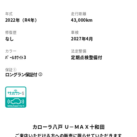
年式
走行距離
2022年（R4年）
43,000km
修復歴
車検
なし
2027年4月
カラー
法定整備
ﾊﾟｰﾙﾎﾜｲﾄ3
定期点検整備付
保証①
ロングラン保証付
カローラ八戸 Ｕ－ＭＡＸ十和田
ご来店いただける方への販売に限らせていただきます