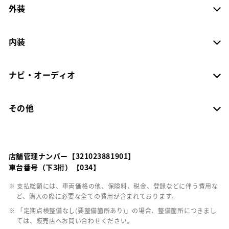
外装
内装
ナビ・オーディオ
その他
店舗管理ナンバー【321023881901】
車台番号（下3桁）【034】
※ 支払総額には、車両価格の他、保険料、税金、登録などに伴う費用な
ど、購入の際に必要な全ての費用が含まれております。
※ 「定期点検整備なし(要整備箇所あり)」の場合、整備箇所につきまし
ては、販売店へお問い合わせください。