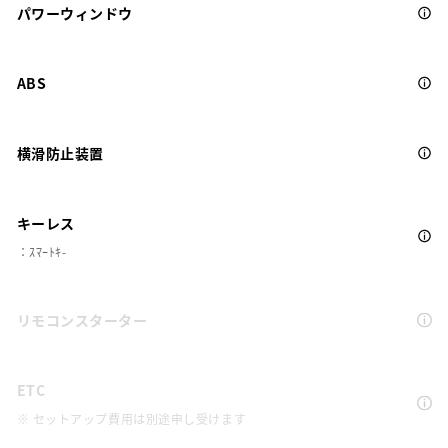
パワーウィンドウ
ABS
横滑防止装置
キーレス
：ｽﾏｰﾄｷ-
リモコンスターター
ETC
※ セットアップ費用は別途申し受けます