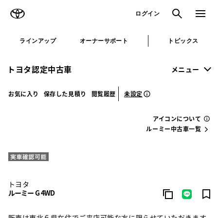
TOYOTA
検索
メニュ
ログイン
ラインアップ
オーナーサポート
トピックス
トヨタ認定中古車
メニュー
未設定
お気に入り
保存した見積り
閲覧履歴
アイコンについて
ルーミー中古車一覧
トヨタ
ルーミー G 4WD
販売は東北６県在住でご来店可能な方に限らせていただきます