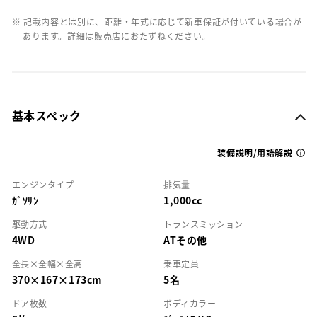
※ 記載内容とは別に、距離・年式に応じて新車保証が付いている場合が
あります。詳細は販売店におたずねください。
基本スペック
装備説明/用語解説
エンジンタイプ
排気量
ｶﾞｿﾘﾝ
1,000cc
駆動方式
トランスミッション
4WD
ATその他
全長×全幅×全高
乗車定員
370×167×173cm
5名
ドア枚数
ボディカラー