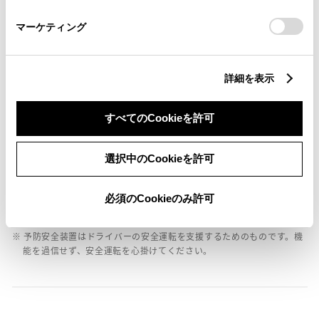
さい。
バックモニター
マーケティング
エアバッグ
詳細を表示
：ﾃﾞｭｱﾙｴｱﾊﾞｯｸﾞ
すべてのCookieを許可
※ グレードによって予防安全装置の設定が異なる場合があります。
※ グレードや予防安全装置の設定によって同じ車種でも安全運転サポー
選択中のCookieを許可
ト車の区分が異なる場合があります。
※ 予防安全装置の各機能の作動には、速度や対象物等の条件がありま
必須のCookieのみ許可
す。また、道路状況、車両状態、天候等により作動しない場合があり
ます。詳しくは、販売店スタッフにおたずねください。
※ 予防安全装置はドライバーの安全運転を支援するためのものです。機
能を過信せず、安全運転を心掛けてください。