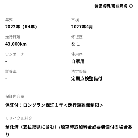
装備説明/用語解説
年式
車検
2022年（R4年）
2027年4月
走行距離
修復歴
43,000km
なし
ワンオーナー
使用歴
-
自家用
試乗車
法定整備
-
定期点検整備付
保証内容※
保証付：ロングラン保証１年＜走行距離無制限＞
リサイクル料金
預託済（支払総額に含む）/廃車時追加料金必要装備付の場合あ
り