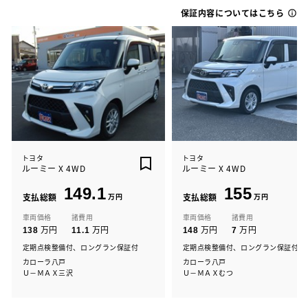
保証内容についてはこちら
トヨタ
トヨタ
ルーミー X 4WD
ルーミー X 4WD
149.1
155
支払総額
万円
支払総額
万円
車両価格
諸費用
車両価格
諸費用
万円
万円
万円
万円
138
11.1
148
7
定期点検整備付、ロングラン保証付
定期点検整備付、ロングラン保証付
カローラ八戸
カローラ八戸
Ｕ－ＭＡＸ三沢
Ｕ－ＭＡＸむつ