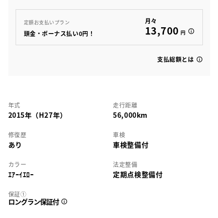
月々
定額お支払いプラン
13,700
円
頭金・ボーナス払い0円！
支払総額とは
年式
走行距離
2015年（H27年）
56,000km
修復歴
車検
あり
車検整備付
カラー
法定整備
ｴｱｰｲｴﾛｰ
定期点検整備付
保証①
ロングラン保証付