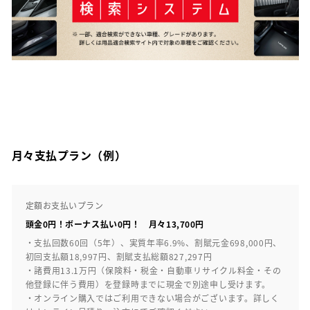
月々支払プラン（例）
定額お支払いプラン
頭金0円！ボーナス払い0円！ 月々13,700円
・支払回数60回（5年）、実質年率6.9%、割賦元金698,000円、
初回支払額18,997円、割賦支払総額827,297円
・諸費用13.1万円（保険料・税金・自動車リサイクル料金・その
他登録に伴う費用）を登録時までに現金で別途申し受けます。
・オンライン購入ではご利用できない場合がございます。詳しく