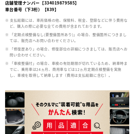
店舗管理ナンバー【334019879585】
車台番号（下3桁）【839】
※ 支払総額には、車両価格の他、保険料、税金、登録などに伴う費用な
ど、購入の際に必要な全ての費用が含まれております。
※ 「定期点検整備なし(要整備箇所あり)」の場合、整備箇所につきまし
ては、販売店へお問い合わせください。
※ 「修復歴あり」の場合、修復部位の詳細につきましては、販売店へお
問い合わせください。
※ 「車検整備付」の場合、車検の有効期限が切れているため、納車時ま
でに、乗用車は24ヵ月、商用車などは12ヵ月定期点検整備を実施
し、車検を取得して納車します（費用は支払総額に含む）。