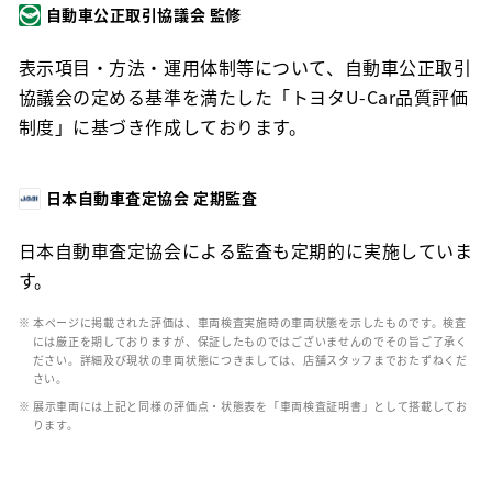
自動車公正取引協議会 監修
表示項目・方法・運用体制等について、自動車公正取引
協議会の定める基準を満たした「トヨタU-Car品質評価
制度」に基づき作成しております。
日本自動車査定協会 定期監査
日本自動車査定協会による監査も定期的に実施していま
す。
※ 本ページに掲載された評価は、車両検査実施時の車両状態を示したものです。検査
には厳正を期しておりますが、保証したものではございませんのでその旨ご了承く
ださい。詳細及び現状の車両状態につきましては、店舗スタッフまでおたずねくだ
さい。
※ 展示車両には上記と同様の評価点・状態表を「車両検査証明書」として搭載してお
ります。