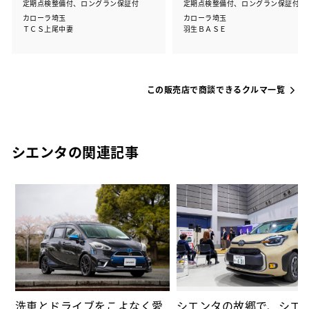
定期点検整備付、ロングラン保証付
定期点検整備付、ロングラン保証付
カローラ埼玉
カローラ埼玉
ＴＣＳ上尾中妻
羽生ＢＡＳＥ
この販売店で商談できるクルマ一覧
シエンタの関連記事
⑫
る
洗車とドライブをこよなく愛
シエンタの故郷で、シエ