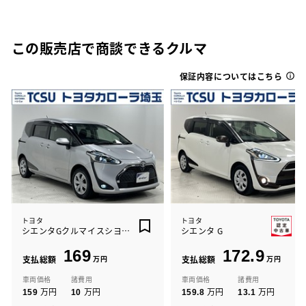
この販売店で商談できるクルマ
保証内容についてはこちら
トヨタ
トヨタ
シエンタGクルマイスシヨウシャ
シエンタ G
169
172.9
支払総額
万円
支払総額
万円
車両価格
諸費用
車両価格
諸費用
万円
万円
万円
万円
159
10
159.8
13.1