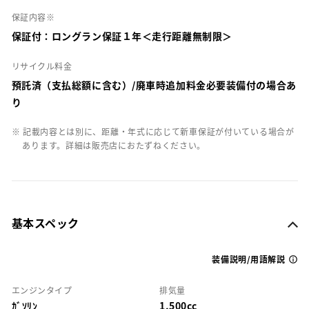
保証内容※
保証付：ロングラン保証１年＜走行距離無制限＞
リサイクル料金
預託済（支払総額に含む）/廃車時追加料金必要装備付の場合あ
り
※ 記載内容とは別に、距離・年式に応じて新車保証が付いている場合が
あります。詳細は販売店におたずねください。
基本スペック
装備説明/用語解説
エンジンタイプ
排気量
ｶﾞｿﾘﾝ
1,500cc