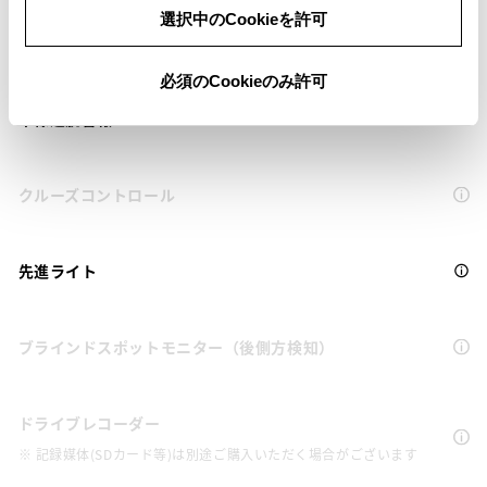
選択中のCookieを許可
Toyota Safety Sense・Lexus Safety Systemのﾌﾟﾘｸﾗｯｼｭｾｰﾌﾃｨ
（対車両）
必須のCookieのみ許可
車線逸脱警報
クルーズコントロール
先進ライト
ブラインドスポットモニター（後側方検知）
ドライブレコーダー
※ 記録媒体(SDカード等)は別途ご購入いただく場合がございます