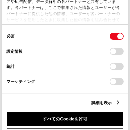
アや広告配信、データ解析の各パートナーと共有していま
す。各パートナーは、ここで収集された情報とユーザーが各
リモコンスターター
パートナーに提供した他の情報、ユーザーが各パートナーの
サービスを使用したときに収集した他の情報を組み合わせて
使用することがあります。当ウェブサイトの使用を続行する
ETC
同
とCookie(クッキー)に同意したこととなります。
必須
意
※ セットアップ費用は別途申し受けます
の
「すべてのCookieを許可」をクリックすることで、お客様の
選
デバイスにすべてのCookie(クッキー)が保存されることに同
設定情報
択
意したことになります。Cookie(クッキー)のオプトアウト、
設定の変更、同意を撤回したりするにあたっては、当社の
統計
「
Cookie（クッキー）情報の取り扱いについて
」をご覧くだ
さい。
安全装置・運転サポート
マーケティング
サポカー
詳細を表示
サポカー
すべてのCookieを許可
衝突被害軽減ブレーキ