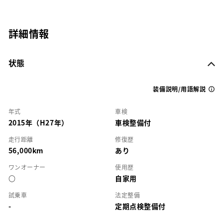
詳細情報
状態
装備説明/用語解説
年式
車検
2015年（H27年）
車検整備付
走行距離
修復歴
56,000km
あり
ワンオーナー
使用歴
○
自家用
試乗車
法定整備
-
定期点検整備付