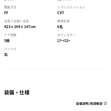
駆動方式
トランスミッション
FF
CVT
全長×全幅×全高
乗車定員
423×169×167cm
6名
ドア枚数
ボディカラー
5枚
ｴｱｰｲｴﾛｰ
ハンドル
右
装備・仕様
装備説明/用語解説