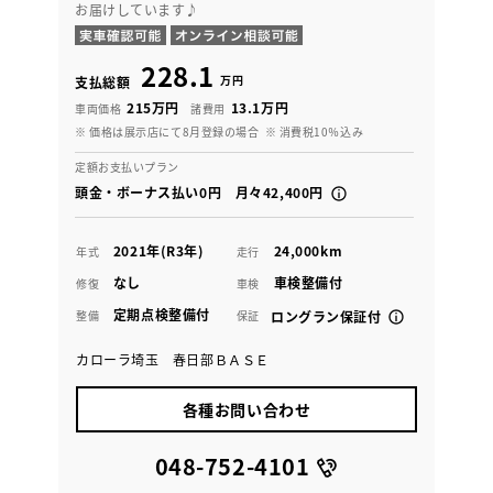
お届けしています♪
228.1
万円
支払総額
215万円
13.1万円
車両価格
諸費用
※ 価格は展示店にて8月登録の場合
※ 消費税10％込み
定額お支払いプラン
頭金・ボーナス払い0円 月々42,400円
2021年(R3年)
24,000km
年式
走行
なし
車検整備付
修復
車検
定期点検整備付
整備
保証
ロングラン保証付
カローラ埼玉 春日部ＢＡＳＥ
各種お問い合わせ
048-752-4101