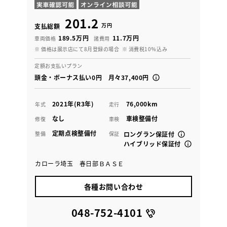
201.2
万円
支払総額
189.5万円
11.7万円
車両価格
諸費用
※ 価格は展示店にて8月登録の場合
※ 消費税10％込み
定額お支払いプラン
頭金・ボーナス払い0円 月々37,400円
2021年(R3年)
76,000km
年式
走行
なし
車検整備付
修復
車検
定期点検整備付
整備
保証
ロングラン保証付
ハイブリッド保証付
カローラ埼玉 春日部ＢＡＳＥ
各種お問い合わせ
048-752-4101