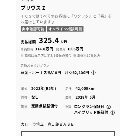
プリウス Z
ＴＣＳではすべてのお客様に『ワクワク』と『喜』を
お届けしています♪
325.4
万円
支払総額
314.8万円
10.6万円
車両価格
諸費用
※ 価格は展示店にて8月登録の場合
※ 消費税10％込み
定額お支払いプラン
頭金・ボーナス払い0円 月々62,100円
2023年(R5年)
42,000km
年式
走行
なし
2028年 5月
修復
車検
定期点検整備付
整備
保証
ロングラン保証付
ハイブリッド保証付
カローラ埼玉 春日部ＢＡＳＥ