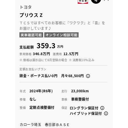
トヨタ
プリウス Z
ＴＣＳではすべてのお客様に『ワクワク』と『喜』を
お届けしています♪
359.3
万円
支払総額
346.8万円
12.5万円
車両価格
諸費用
※ 価格は展示店にて8月登録の場合
※ 消費税10％込み
定額お支払いプラン
頭金・ボーナス払い0円 月々68,500円
2024年(R6年)
23,000km
年式
走行
なし
車検整備付
修復
車検
定期点検整備付
整備
保証
ロングラン保証付
ハイブリッド保証付
カローラ埼玉 春日部ＢＡＳＥ