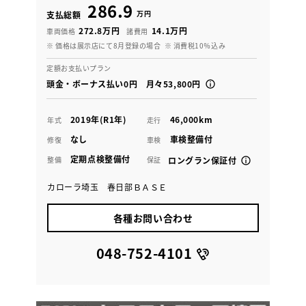
286.9
万円
支払総額
272.8万円
14.1万円
車両価格
諸費用
※ 価格は展示店にて8月登録の場合
※ 消費税10％込み
定額お支払いプラン
頭金・ボーナス払い0円 月々53,800円
2019年(R1年)
46,000km
年式
走行
なし
車検整備付
修復
車検
定期点検整備付
整備
保証
ロングラン保証付
カローラ埼玉 春日部ＢＡＳＥ
各種お問い合わせ
048-752-4101