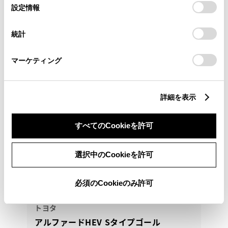
選
デバイスにすべてのCookie(クッキー)が保存されることに同
設定情報
048-752-4101
択
意したことになります。Cookie(クッキー)のオプトアウト、
設定の変更、同意を撤回したりするにあたっては、当社の
統計
「
Cookie（クッキー）情報の取り扱いについて
」をご覧くだ
さい。
マーケティング
詳細を表示
すべてのCookieを許可
選択中のCookieを許可
必須のCookieのみ許可
トヨタ
アルファードHEV Sタイプゴール