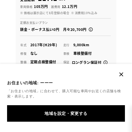
105万円
12.1万円
車両価格
諸費用
※ 価格は展示店にて8月登録の場合
※ 消費税10％込み
定額お支払いプラン
頭金・ボーナス払い0円 月々20,700円
2017年(H29年)
9,000km
年式
走行
なし
車検整備付
修復
車検
定期点検整備付
整備
保証
ロングラン保証付
ハイブリッド保証付
カローラ埼玉 春日部ＢＡＳＥ
お住まいの地域:
ーーー
「お住まいの地域」に合わせて、購入可能な車両やお近くの店舗を
検
各種お問い合わせ
索・表示します。
048-752-4101