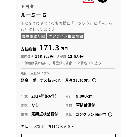
トヨタ
ルーミー G
ＴＣＳではすべてのお客様に『ワクワク』と『喜』を
お届けしています♪
171.3
万円
支払総額
158.8万円
12.5万円
車両価格
諸費用
※ 価格は展示店にて8月登録の場合
※ 消費税10％込み
定額お支払いプラン
頭金・ボーナス払い0円 月々31,300円
2024年(R6年)
9,000km
年式
走行
なし
車検整備付
修復
車検
定期点検整備付
整備
保証
ロングラン保証付
カローラ埼玉 春日部ＢＡＳＥ