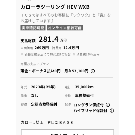
カローラツーリング HEV WXB
ＴＣＳではすべてのお客様に『ワクワク』と『喜』を
お届けしています♪
281.4
万円
支払総額
269万円
12.4万円
車両価格
諸費用
※ 価格は展示店にて8月登録の場合
※ 消費税10％込み
定額お支払いプラン
頭金・ボーナス払い0円 月々53,100円
2023年(R5年)
35,000km
年式
走行
なし
車検整備付
修復
車検
定期点検整備付
整備
保証
ロングラン保証付
ハイブリッド保証付
カローラ埼玉 春日部ＢＡＳＥ