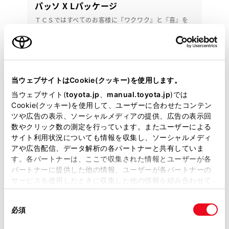
パッソ X Lパッケージ
ＴＣＳではすべてのお客様に『ワクワク』と『喜』を
お届けしています♪
109.6
万円
支払総額
98万円
11.6万円
車両価格
諸費用
当ウェブサイトはCookie(クッキー)を使用します。
※ 価格は展示店にて8月登録の場合
※ 消費税10％込み
当ウェブサイト(
toyota.jp
、
manual.toyota.jp
)では
定額お支払いプラン
Cookie(クッキー)を使用して、ユーザーに合わせたコンテン
頭金・ボーナス払い0円 月々19,300円
ツや広告の表示、ソーシャルメディアの提供、広告の表示回
数やクリック数の測定を行っています。またユーザーによる
サイト利用状況についても情報を収集し、ソーシャルメディ
2022年(R4年)
28,000km
年式
走行
アや広告配信、データ解析の各パートナーと共有していま
なし
車検整備付
修復
車検
す。各パートナーは、ここで収集された情報とユーザーが各
パートナーに提供した他の情報、ユーザーが各パートナーの
定期点検整備付
整備
保証
ロングラン保証付
サービスを使用したときに収集した他の情報を組み合わせて
使用することがあります。当ウェブサイトの使用を続行する
カローラ埼玉 春日部ＢＡＳＥ
同
とCookie(クッキー)に同意したこととなります。
必須
意
各種お問い合わせ
の
「すべてのCookieを許可」をクリックすることで、お客様の