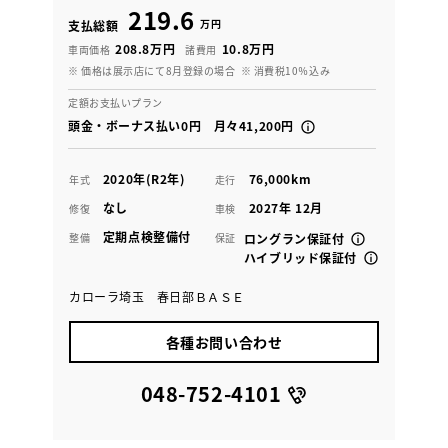
219.6
万円
支払総額
208.8万円
10.8万円
車両価格
諸費用
※ 価格は展示店にて8月登録の場合
※ 消費税10％込み
定額お支払いプラン
頭金・ボーナス払い0円 月々41,200円
2020年(R2年)
76,000km
年式
走行
なし
2027年 12月
修復
車検
定期点検整備付
整備
保証
ロングラン保証付
ハイブリッド保証付
カローラ埼玉 春日部ＢＡＳＥ
各種お問い合わせ
048-752-4101