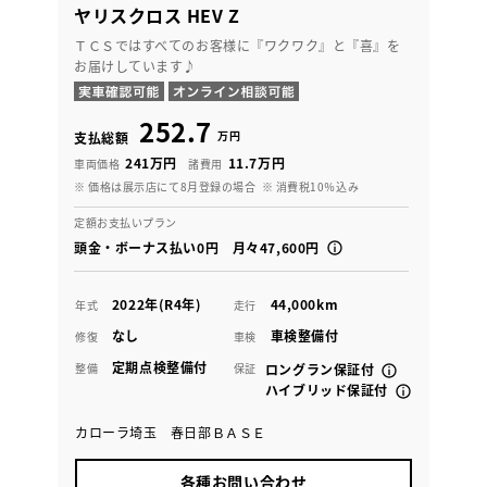
ヤリスクロス HEV Z
ＴＣＳではすべてのお客様に『ワクワク』と『喜』を
お届けしています♪
252.7
万円
支払総額
241万円
11.7万円
車両価格
諸費用
※ 価格は展示店にて8月登録の場合
※ 消費税10％込み
定額お支払いプラン
頭金・ボーナス払い0円 月々47,600円
2022年(R4年)
44,000km
年式
走行
なし
車検整備付
修復
車検
定期点検整備付
整備
保証
ロングラン保証付
ハイブリッド保証付
カローラ埼玉 春日部ＢＡＳＥ
各種お問い合わせ