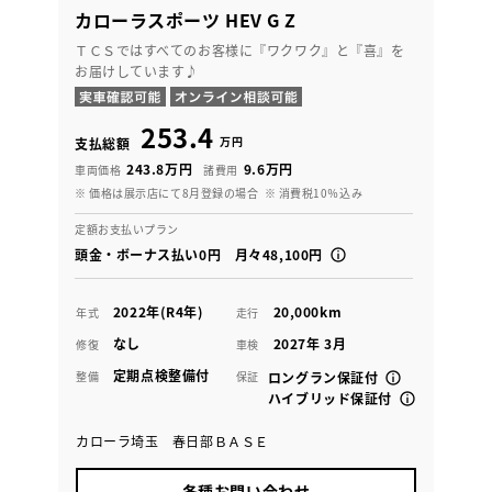
カローラスポーツ HEV G Z
ＴＣＳではすべてのお客様に『ワクワク』と『喜』を
お届けしています♪
253.4
万円
支払総額
243.8万円
9.6万円
車両価格
諸費用
※ 価格は展示店にて8月登録の場合
※ 消費税10％込み
定額お支払いプラン
頭金・ボーナス払い0円 月々48,100円
2022年(R4年)
20,000km
年式
走行
なし
2027年 3月
修復
車検
定期点検整備付
整備
保証
ロングラン保証付
ハイブリッド保証付
カローラ埼玉 春日部ＢＡＳＥ
各種お問い合わせ