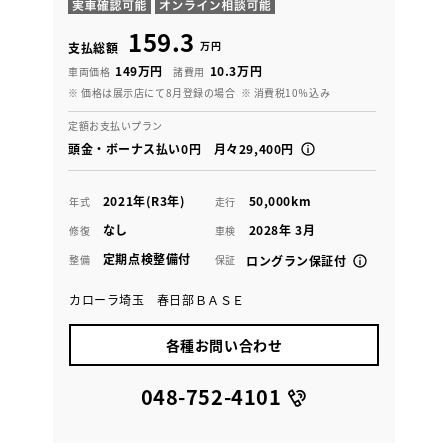
159.3
万円
支払総額
149万円
10.3万円
車両価格
諸費用
※ 価格は展示店にて8月登録の場合
※ 消費税10％込み
定額お支払いプラン
頭金・ボーナス払い0円 月々29,400円
2021年(R3年)
50,000km
年式
走行
なし
2028年 3月
修復
車検
定期点検整備付
整備
保証
ロングラン保証付
カローラ埼玉 春日部ＢＡＳＥ
各種お問い合わせ
048-752-4101