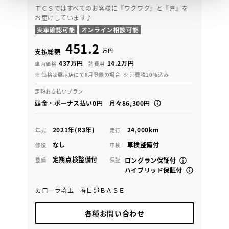
ＴＣＳではすべてのお客様に『ワクワク』と『喜』を
お届けしています♪
451.2
万円
支払総額
437万円
14.2万円
車両価格
諸費用
※ 価格は展示店にて8月登録の場合
※ 消費税10％込み
定額お支払いプラン
頭金・ボーナス払い0円 月々86,300円
2021年(R3年)
24,000km
年式
走行
なし
車検整備付
修復
車検
定期点検整備付
整備
保証
ロングラン保証付
ハイブリッド保証付
カローラ埼玉 春日部ＢＡＳＥ
各種お問い合わせ