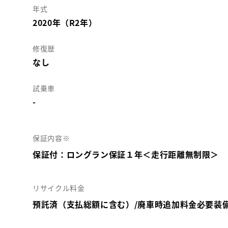
年式
2020年（R2年）
修復歴
なし
試乗車
-
保証内容※
保証付：ロングラン保証１年＜走行距離無制限＞
リサイクル料金
預託済（支払総額に含む）/廃車時追加料金必要装