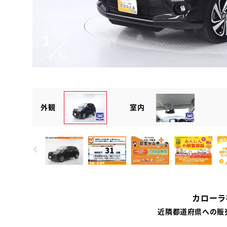
1
33
外観
室内
カローラ
近隣都道府県への販