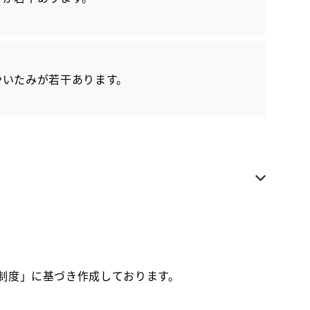
各種お問い合わせ
お気に入り追加
やいたみが若干あります。
カローラ福岡 東那珂店
近隣都道府県への販売に限らせていただきます
お電話でのお問い合わせ
092-472-2771
価制度」に基づき作成しております。