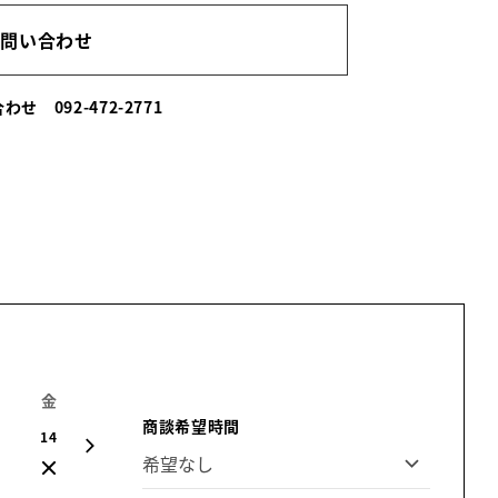
お問い合わせ
い合わせ
092-472-2771
金
土
日
月
火
水
木
商談希望時間
14
15
16
17
18
19
20