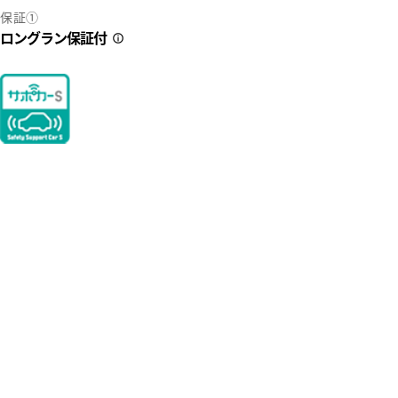
保証①
ロングラン保証付
2
33