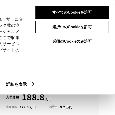
検索
メニュー
ログイン
すべてのCookieを許可
、ユーザーに合
ック数の測
選択中のCookieを許可
ーシャルメ
ここで収集
必須のCookieのみ許可
メニュー
のサービス
ブサイトの
域
未設定
ie(クッキ
アイコンについて
、設定の変
ライズ中古車一覧
扱いについ
詳細を表示
188.8
支払総額
179.6
9.2
車両価格
諸費用