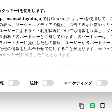
e(クッキー)を使用します。
jp
、
manual.toyota.jp
)ではCookie(クッキー)を使用して
の表示、ソーシャルメディアの提供、広告の表示回数やクリ
ユーザーによるサイト利用状況についても情報を収集し、ソ
タ解析の各パートナーと共有しています。各パートナーは、
各パートナーに提供した他の情報、ユーザーが各パートナー
た他の情報を組み合わせて使用することがあります。当ウェ
オンライン購入
お気に入り
保存した見積り
閲覧履歴
お住まいの地
ie(クッキー)に同意したこととなります。
許可」をクリックすることで、お客様のデバイスにすべてのCook
意したことになります。Cookie(クッキー)のオプトアウト
るにあたっては、当社の「
Cookie（クッキー）情報の取り
報
統計
マーケティング