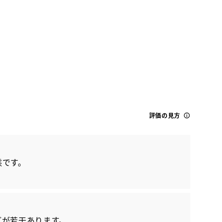
トヨタ
評価の見方
ライズ Z
態です。
どが若干あります。