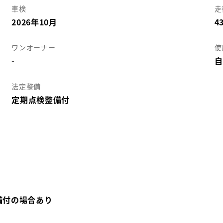
車検
走
2026年10月
4
ワンオーナー
使
-
自
法定整備
定期点検整備付
備付の場合あり