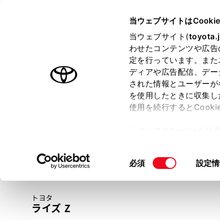
TOYOTA
当ウェブサイトはCooki
当ウェブサイト(
toyota.
わせたコンテンツや広告
ラインアップ
オーナーサポート
トピックス
定を行っています。また
ディアや広告配信、デー
トヨタ認定中古車
された情報とユーザーが
を使用したときに収集し
中古車を探す
トヨタ認定中古車の魅力
3つの買い方
使用を続行するとCook
「すべてのCookieを
ー)が保存されることに同
更、同意を撤回したりす
同
必須
設定情
て
」をご覧ください。
意
の
トヨタ
選
ライズ Z
択