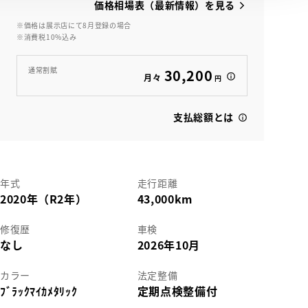
価格相場表（最新情報）を見る
※価格は展示店にて8月登録の場合
※消費税10%込み
View
通常割賦
30,200
月々
円
支払総額とは
年式
走行距離
2020年（R2年）
43,000km
修復歴
車検
なし
2026年10月
カラー
法定整備
ﾌﾞﾗｯｸﾏｲｶﾒﾀﾘｯｸ
定期点検整備付