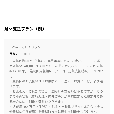
月々支払プラン（例）
U-Carらくらくプラン
月々26,900円
・支払回数60回（5年）、実質年率6.3%、頭金280,000円、ボー
ナス払い140,000円（10回）、割賦元金2,776,000円、初回支払
額27,307円、最終回支払額611,200円、割賦支払総額3,609,707
円
・最終回のお支払いは「お乗換え・ご返却・お買い上げ」より選
べます。
・お乗換え・ご返却の場合、最終月の支払いは不要ですが、その
際の車両状態（走行距離・内外装等）が事前に定めた規定外であ
る場合には、別途差額をいただきます。
・諸費用10.5万円（保険料・税金・自動車リサイクル料金・その
他登録に伴う費用）を登録時までに現金で別途申し受けます。