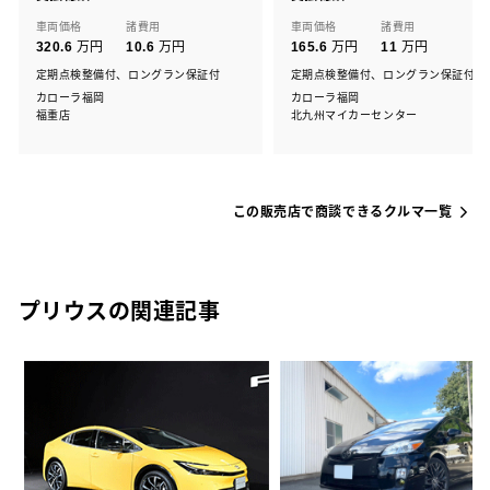
車両価格
諸費用
車両価格
諸費用
万円
万円
万円
万円
320.6
10.6
165.6
11
定期点検整備付、ロングラン保証付
定期点検整備付、ロングラン保証付
カローラ福岡
カローラ福岡
福重店
北九州マイカーセンター
この販売店で商談できるクルマ一覧
プリウスの関連記事
た
パ