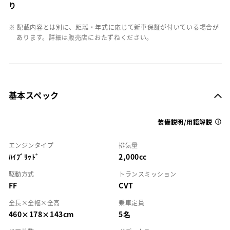
り
※ 記載内容とは別に、距離・年式に応じて新車保証が付いている場合が
あります。詳細は販売店におたずねください。
基本スペック
装備説明/用語解説
エンジンタイプ
排気量
ﾊｲﾌﾞﾘｯﾄﾞ
2,000cc
駆動方式
トランスミッション
FF
CVT
全長×全幅×全高
乗車定員
460×178×143cm
5名