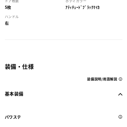
ドア枚数
ボディカラー
5枚
ｱﾃｨﾁｭｰﾄﾞﾌﾞﾗｯｸﾏｲｶ
ハンドル
右
装備・仕様
装備説明/用語解説
基本装備
パワステ