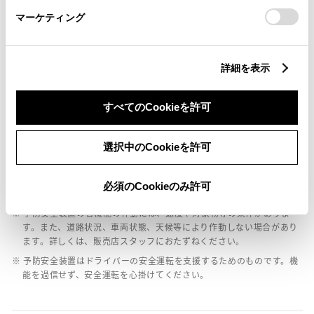
マーケティング
バックモニター
詳細を表示
エアバッグ
すべてのCookieを許可
：ﾃﾞｭｱﾙ+ｻｲﾄﾞｴｱﾊﾞｯｸﾞ
選択中のCookieを許可
※ グレードによって予防安全装置の設定が異なる場合があります。
※ グレードや予防安全装置の設定によって同じ車種でも安全運転サポー
必須のCookieのみ許可
ト車の区分が異なる場合があります。
※ 予防安全装置の各機能の作動には、速度や対象物等の条件がありま
す。また、道路状況、車両状態、天候等により作動しない場合があり
ます。詳しくは、販売店スタッフにおたずねください。
※ 予防安全装置はドライバーの安全運転を支援するためのものです。機
能を過信せず、安全運転を心掛けてください。