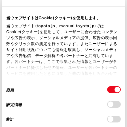
クルーズコントロール
当ウェブサイトはCookie(クッキー)を使用します。
当ウェブサイト(
toyota.jp
、
manual.toyota.jp
)では
先進ライト
Cookie(クッキー)を使用して、ユーザーに合わせたコンテン
ツや広告の表示、ソーシャルメディアの提供、広告の表示回
数やクリック数の測定を行っています。またユーザーによる
サイト利用状況についても情報を収集し、ソーシャルメディ
ブラインドスポットモニター（後側方検知）
アや広告配信、データ解析の各パートナーと共有していま
す。各パートナーは、ここで収集された情報とユーザーが各
パートナーに提供した他の情報、ユーザーが各パートナーの
ドライブレコーダー
サービスを使用したときに収集した他の情報を組み合わせて
※ 記録媒体(SDカード等)は別途ご購入いただく場合がございます
使用することがあります。当ウェブサイトの使用を続行する
同
とCookie(クッキー)に同意したこととなります。
必須
意
の
「すべてのCookieを許可」をクリックすることで、お客様の
ペダル踏み間違い急発進抑制装置
選
デバイスにすべてのCookie(クッキー)が保存されることに同
設定情報
ｲﾝﾃﾘｼﾞｪﾝﾄｸﾘｱﾗﾝｽｿﾅｰ・ｽﾏｰﾄｱｼｽﾄ
択
意したことになります。Cookie(クッキー)のオプトアウト、
設定の変更、同意を撤回したりするにあたっては、当社の
統計
「
Cookie（クッキー）情報の取り扱いについて
」をご覧くだ
パノラミックビューモニター（全周囲カメラ）
さい。