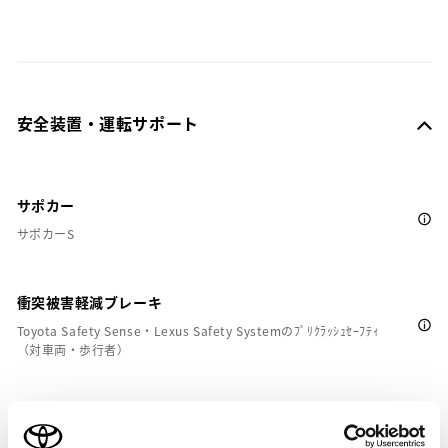
安全装置・運転サポート
サポカー
サポカーS
衝突被害軽減ブレーキ
Toyota Safety Sense・Lexus Safety Systemのﾌﾟﾘｸﾗｯｼｭｾｰﾌﾃｨ
（対車両・歩行者）
車線逸脱警報