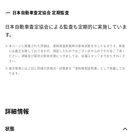
日本自動車査定協会 定期監査
日本自動車査定協会による監査も定期的に実施していま
す。
※ 本ページに掲載された評価は、車両検査実施時の車両状態を示したものです。検査
には厳正を期しておりますが、保証したものではございませんのでその旨ご了承く
ださい。詳細及び現状の車両状態につきましては、店舗スタッフまでおたずねくだ
さい。
※ 展示車両には上記と同様の評価点・状態表を「車両検査証明書」として搭載してお
ります。
詳細情報
状態