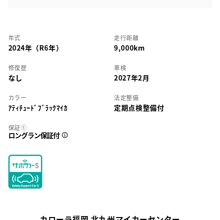
年式
走行距離
2024年（R6年）
9,000km
修復歴
車検
なし
2027年2月
カラー
法定整備
ｱﾃｨﾁｭｰﾄﾞﾌﾞﾗｯｸﾏｲｶ
定期点検整備付
保証①
ロングラン保証付
カローラ福岡 北九州マイカーセンター