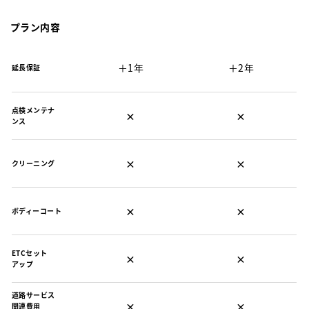
プラン内容
＋1年
＋2年
延長保証
点検メンテナ
×
×
ンス
×
×
クリーニング
×
×
ボディーコート
ETCセット
×
×
アップ
道路サービス
×
×
関連費用