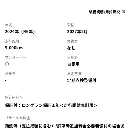
装備説明/用語解説
年式
車検
2024年（R6年）
2027年2月
走行距離
修復歴
9,000km
なし
ワンオーナー
使用歴
○
自家用
試乗車
法定整備
-
定期点検整備付
保証内容※
保証付：ロングラン保証１年＜走行距離無制限＞
リサイクル料金
預託済（支払総額に含む）/廃車時追加料金必要装備付の場合あ