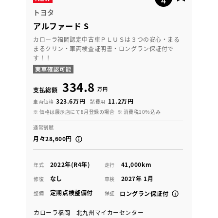
トヨタ
アルファード S
カローラ福岡認定中古車ＰＬＵＳは３つの安心・まる
まるクリン・車両検査証明書・ロングラン保証付で
す！！
334.8
万円
支払総額
323.6万円
11.2万円
車両価格
諸費用
※ 価格は展示店にて8月登録の場合
※ 消費税10％込み
通常割賦
月々28,600円
2022年(R4年)
41,000km
年式
走行
なし
2027年 1月
修復
車検
定期点検整備付
整備
保証
ロングラン保証付
カローラ福岡 北九州マイカーセンター