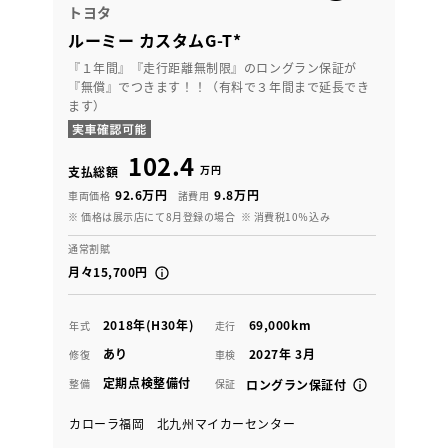
トヨタ
ルーミー カスタムG-T*
『１年間』『走行距離無制限』のロングラン保証が
『無償』でつきます！！（有料で３年間まで延長でき
ます）
102.4
万円
支払総額
92.6万円
9.8万円
車両価格
諸費用
※ 価格は展示店にて8月登録の場合
※ 消費税10％込み
通常割賦
月々15,700円
2018年(H30年)
69,000km
年式
走行
あり
2027年 3月
修復
車検
定期点検整備付
整備
保証
ロングラン保証付
カローラ福岡 北九州マイカーセンター