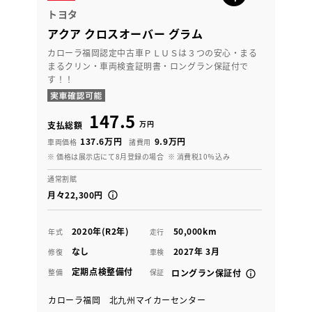
トヨタ
アクア クロスオーバー グラム
カローラ福岡認定中古車ＰＬＵＳは３つの安心・まる
まるクリン・車両検査証明書・ロングラン保証付で
す！！
147.5
万円
支払総額
137.6万円
9.9万円
車両価格
諸費用
※ 価格は展示店にて8月登録の場合
※ 消費税10％込み
通常割賦
月々22,300円
2020年(R2年)
50,000km
年式
走行
なし
2027年 3月
修復
車検
定期点検整備付
整備
保証
ロングラン保証付
カローラ福岡 北九州マイカーセンター