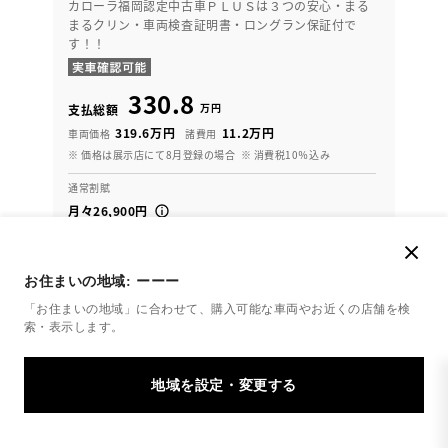
カローラ福岡認定中古車ＰＬＵＳは３つの安心・まる
まるクリン・車両検査証明書・ロングラン保証付で
す！！
330.8
万円
支払総額
319.6万円
11.2万円
車両価格
諸費用
※ 価格は展示店にて8月登録の場合
※ 消費税10％込み
通常割賦
月々26,900円
2024年(R6年)
31,000km
年式
走行
お住まいの地域:
ーーー
なし
2027年 8月
修復
車検
「お住まいの地域」に合わせて、購入可能な車両やお近くの店舗を
検
定期点検整備付
整備
保証
ロングラン保証付
索・表示します。
カローラ福岡 北九州マイカーセンター
各種お問い合わせ