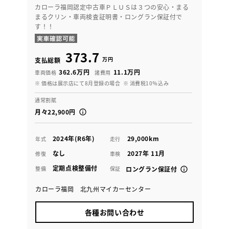
カローラ福岡認定中古車ＰＬＵＳは３つの安心・まる
まるクリン・車両検査証明書・ロングラン保証付で
す！！
373.7
万円
支払総額
362.6万円
11.1万円
車両価格
諸費用
※ 価格は展示店にて8月登録の場合
※ 消費税10％込み
通常割賦
月々22,900円
2024年(R6年)
29,000km
年式
走行
なし
2027年 11月
修復
車検
定期点検整備付
整備
保証
ロングラン保証付
カローラ福岡 北九州マイカーセンター
各種お問い合わせ