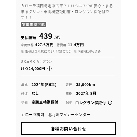
カローラ福岡認定中古車ＰＬＵＳは３つの安心・まる
まるクリン・車両検査証明書・ロングラン保証付で
す！！
439
万円
支払総額
427.6万円
11.4万円
車両価格
諸費用
※ 価格は展示店にて8月登録の場合
※ 消費税10％込み
U-Carらくらくプラン
月々24,000円
2024年(R6年)
35,000km
年式
走行
なし
2027年 8月
修復
車検
定期点検整備付
整備
保証
ロングラン保証付
カローラ福岡 北九州マイカーセンター
各種お問い合わせ