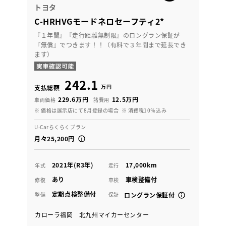
トヨタ
C-HRHVGモードネロセーフティ2*
『１年間』『走行距離無制限』のロングラン保証が
『無償』でつきます！！（有料で３年間まで延長でき
ます）
242.1
万円
支払総額
229.6万円
12.5万円
車両価格
諸費用
※ 価格は展示店にて8月登録の場合
※ 消費税10％込み
U-Carらくらくプラン
月々25,200円
2021年(R3年)
17,000km
年式
走行
あり
車検整備付
修復
車検
定期点検整備付
整備
保証
ロングラン保証付
カローラ福岡 北九州マイカーセンター