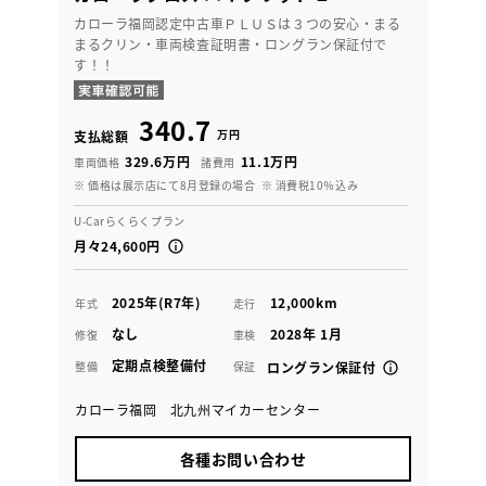
カローラ福岡認定中古車ＰＬＵＳは３つの安心・まる
まるクリン・車両検査証明書・ロングラン保証付で
す！！
340.7
万円
支払総額
329.6万円
11.1万円
車両価格
諸費用
※ 価格は展示店にて8月登録の場合
※ 消費税10％込み
U-Carらくらくプラン
月々24,600円
2025年(R7年)
12,000km
年式
走行
なし
2028年 1月
修復
車検
定期点検整備付
整備
保証
ロングラン保証付
カローラ福岡 北九州マイカーセンター
各種お問い合わせ