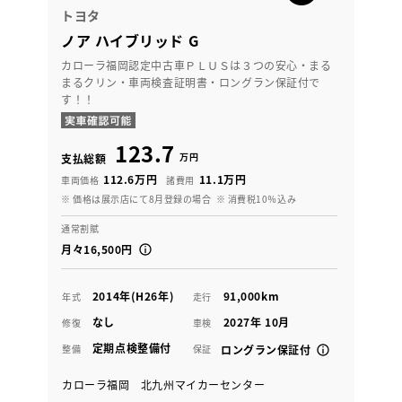
トヨタ
ノア ハイブリッド G
カローラ福岡認定中古車ＰＬＵＳは３つの安心・まる
まるクリン・車両検査証明書・ロングラン保証付で
す！！
123.7
万円
支払総額
112.6万円
11.1万円
車両価格
諸費用
※ 価格は展示店にて8月登録の場合
※ 消費税10％込み
通常割賦
月々16,500円
2014年(H26年)
91,000km
年式
走行
なし
2027年 10月
修復
車検
定期点検整備付
整備
保証
ロングラン保証付
カローラ福岡 北九州マイカーセンター