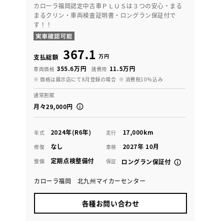
カローラ福岡認定中古車ＰＬＵＳは３つの安心・まる
まるクリン・車両検査証明書・ロングラン保証付で
す！！
367.1
万円
支払総額
355.6万円
11.5万円
車両価格
諸費用
※ 価格は展示店にて8月登録の場合
※ 消費税10％込み
通常割賦
月々29,000円
2024年(R6年)
17,000km
年式
走行
なし
2027年 10月
修復
車検
定期点検整備付
整備
保証
ロングラン保証付
カローラ福岡 北九州マイカーセンター
各種お問い合わせ