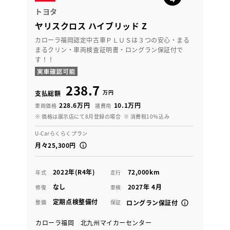
トヨタ
ヤリスクロス ハイブリッド Z
カローラ福岡認定中古車ＰＬＵＳは３つの安心・まる
まるクリン・車両検査証明書・ロングラン保証付で
す！！
238.7
万円
支払総額
228.6万円
10.1万円
車両価格
諸費用
※ 価格は展示店にて8月登録の場合
※ 消費税10％込み
U-Carらくらくプラン
月々25,300円
2022年(R4年)
72,000km
年式
走行
なし
2027年 4月
修復
車検
定期点検整備付
整備
保証
ロングラン保証付
カローラ福岡 北九州マイカーセンター