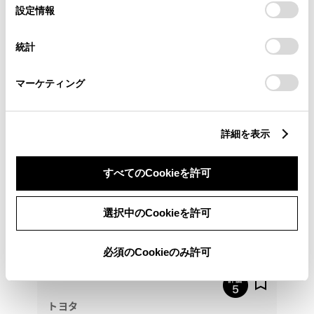
選
デバイスにすべてのCookie(クッキー)が保存されることに同
設定情報
択
意したことになります。Cookie(クッキー)のオプトアウト、
093-651-0653
設定の変更、同意を撤回したりするにあたっては、当社の
統計
「
Cookie（クッキー）情報の取り扱いについて
」をご覧くだ
さい。
マーケティング
詳細を表示
すべてのCookieを許可
選択中のCookieを許可
必須のCookieのみ許可
トヨタ