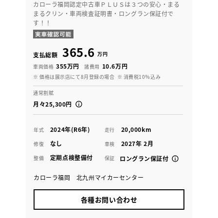
カローラ福岡認定中古車ＰＬＵＳは３つの安心・まる
まるクリン・車両検査証明書・ロングラン保証付で
す！！
365.6
万円
支払総額
355万円
10.6万円
車両価格
諸費用
※ 価格は展示店にて8月登録の場合
※ 消費税10％込み
通常割賦
月々25,300円
2024年(R6年)
20,000km
年式
走行
なし
2027年 2月
修復
車検
定期点検整備付
整備
保証
ロングラン保証付
カローラ福岡 北九州マイカーセンター
各種お問い合わせ