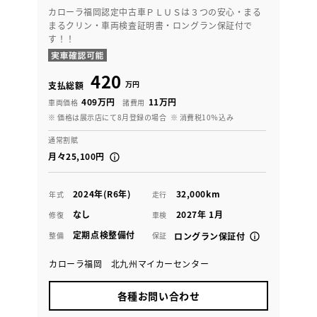
カローラ福岡認定中古車ＰＬＵＳは３つの安心・まる
まるクリン・車両検査証明書・ロングラン保証付で
す！！
420
万円
支払総額
409万円
11万円
車両価格
諸費用
※ 価格は展示店にて8月登録の場合
※ 消費税10％込み
通常割賦
月々25,100円
2024年(R6年)
32,000km
年式
走行
なし
2027年 1月
修復
車検
定期点検整備付
整備
保証
ロングラン保証付
カローラ福岡 北九州マイカーセンター
各種お問い合わせ