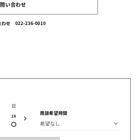
お問い合わせ
い合わせ
022-236-0010
日
月
火
水
木
金
土
商談希望時間
16
17
18
19
20
21
22