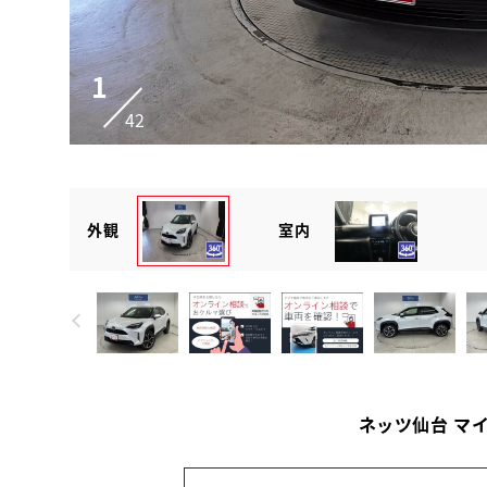
1
42
外観
室内
ネッツ仙台 マ