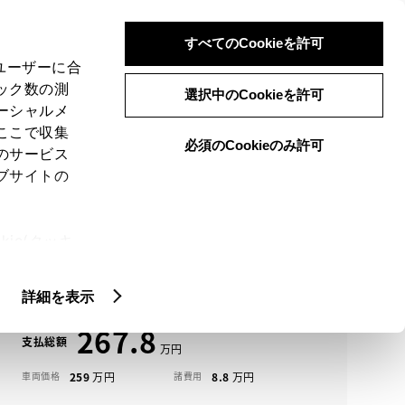
検索
メニュー
ログイン
すべてのCookieを許可
、ユーザーに合
ック数の測
選択中のCookieを許可
ーシャルメ
ここで収集
必須のCookieのみ許可
メニュー
のサービス
ブサイトの
域
未設定
ie(クッキ
アイコンについて
、設定の変
ヤリスクロス中古車一覧
扱いについ
詳細を表示
267.8
支払総額
259
8.8
車両価格
諸費用