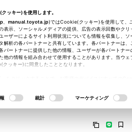
e(クッキー)を使用します。
jp
、
manual.toyota.jp
)ではCookie(クッキー)を使用して
の表示、ソーシャルメディアの提供、広告の表示回数やクリ
ユーザーによるサイト利用状況についても情報を収集し、ソ
タ解析の各パートナーと共有しています。各パートナーは、
各パートナーに提供した他の情報、ユーザーが各パートナー
た他の情報を組み合わせて使用することがあります。当ウェ
オンライン購入
お気に入り
保存した見積り
閲覧履歴
お住まいの地
ie(クッキー)に同意したこととなります。
許可」をクリックすることで、お客様のデバイスにすべてのCook
意したことになります。Cookie(クッキー)のオプトアウト
るにあたっては、当社の「
Cookie（クッキー）情報の取り
報
統計
マーケティング