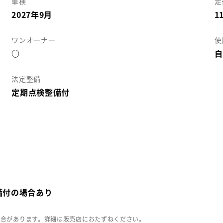
車検
走
2027年9月
1
ワンオーナー
使
○
自
法定整備
定期点検整備付
備付の場合あり
場合があります。詳細は販売店におたずねください。