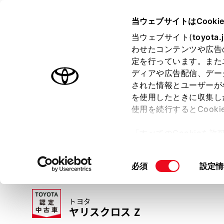
TOYOTA
当ウェブサイトはCooki
当ウェブサイト(
toyota.
わせたコンテンツや広告
ラインアップ
オーナーサポート
トピックス
定を行っています。また
ディアや広告配信、デー
トヨタ認定中古車
された情報とユーザーが
を使用したときに収集し
中古車を探す
トヨタ認定中古車の魅力
3つの買い方
使用を続行するとCook
「すべてのCookieを
ー)が保存されることに同
更、同意を撤回したりす
同
必須
設定情
て
」をご覧ください。
意
の
トヨタ
選
ヤリスクロス Z
択