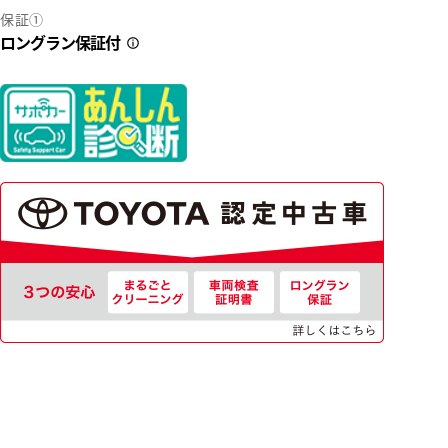
保証①
ロングラン保証付
2
42