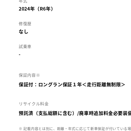
年式
2024年（R6年）
修復歴
なし
試乗車
-
保証内容※
保証付：ロングラン保証１年＜走行距離無制限＞
リサイクル料金
預託済（支払総額に含む）/廃車時追加料金必要装
※ 記載内容とは別に、距離・年式に応じて新車保証が付いている