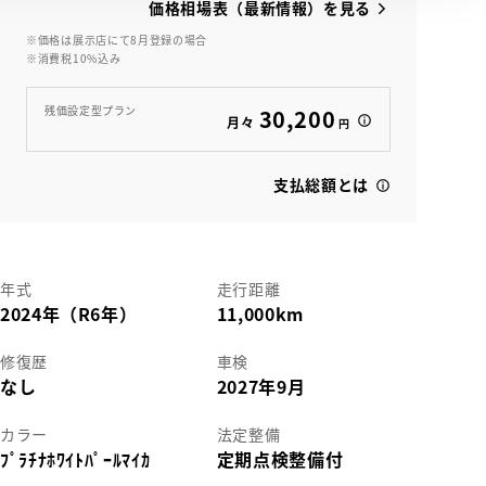
価格相場表（最新情報）を見る
※価格は展示店にて8月登録の場合
※消費税10%込み
View
残価設定型プラン
30,200
月々
円
支払総額とは
年式
走行距離
2024年（R6年）
11,000km
修復歴
車検
なし
2027年9月
カラー
法定整備
ﾌﾟﾗﾁﾅﾎﾜｲﾄﾊﾟｰﾙﾏｲｶ
定期点検整備付