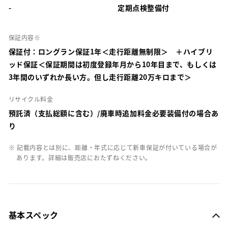
-
定期点検整備付
保証内容※
保証付：ロングラン保証1年＜走行距離無制限＞ ＋ハイブリ
ッド保証＜保証期間は初度登録年月から10年目まで、もしくは
3年間のいずれか長い方。但し走行距離20万キロまで＞
リサイクル料金
預託済（支払総額に含む）/廃車時追加料金必要装備付の場合あ
り
※ 記載内容とは別に、距離・年式に応じて新車保証が付いている場合が
あります。詳細は販売店におたずねください。
基本スペック