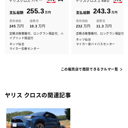
ヤリスクロス ハイブリッド Z
ヤリスクロス Z 4WD
255.3
243.3
支払総額
万円
支払総額
万円
車両価格
諸費用
車両価格
諸費用
万円
万円
万円
万円
245
10.3
232
11.3
定期点検整備付、ロングラン保証付、ハ
定期点検整備付、ロングラン保証付
イブリッド保証付
ネッツ仙台
ネッツ仙台
マイカー泉バイパスセンター
マイカー石巻センター
この販売店で商談できるクルマ一覧
ヤリス クロスの関連記事