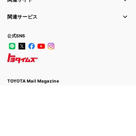
関連サービス
公式SNS
LINE
X
Facebook
YouTube
Instagram
トヨタイムズ
TOYOTA Mail Magazine
登録はこちら
サイトマップ
サイト利用について
個人情報の取扱いについて
TOYOTAアカウント利用規約
反社会的勢力に対する基本方針
企業情報
リコール情報
©1995-2026 TOYOTA MOTOR CORPORATION. ALL RIGHTS RESERVED.