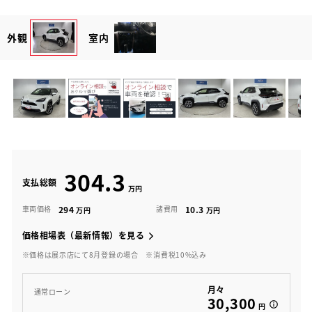
外観
室内
304.3
支払総額
294
10.3
車両価格
諸費用
価格相場表（最新情報）を見る
※価格は展示店にて8月登録の場合
※消費税10%込み
月々
通常ローン
30,300
円