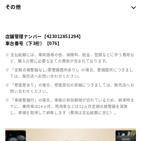
その他
店舗管理ナンバー【423012851294】
車台番号（下3桁）【076】
※ 支払総額には、車両価格の他、保険料、税金、登録などに伴う費用な
ど、購入の際に必要な全ての費用が含まれております。
※ 「定期点検整備なし(要整備箇所あり)」の場合、整備箇所につきまし
ては、販売店へお問い合わせください。
※ 「修復歴あり」の場合、修復部位の詳細につきましては、販売店へお
問い合わせください。
※ 「車検整備付」の場合、車検の有効期限が切れているため、納車時ま
でに、乗用車は24ヵ月、商用車などは12ヵ月定期点検整備を実施
し、車検を取得して納車します（費用は支払総額に含む）。