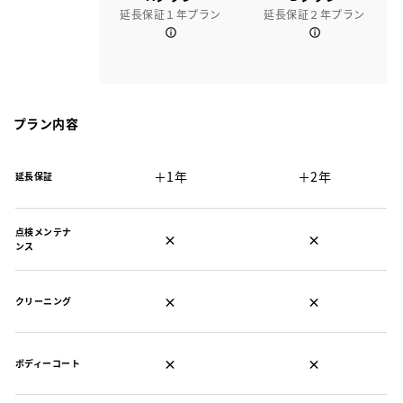
延長保証１年プラン
延長保証２年プラン
プラン内容
＋1年
＋2年
延長保証
点検メンテナ
×
×
ンス
×
×
クリーニング
×
×
ボディーコート