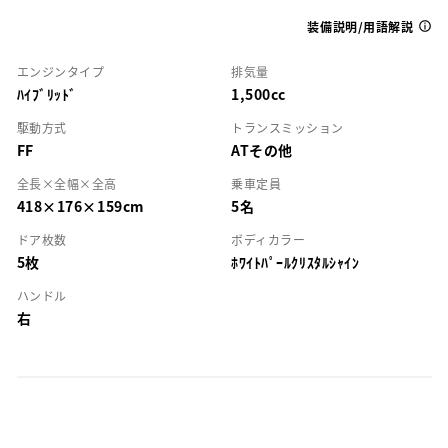
装備説明/用語解説
エンジンタイプ
排気量
ﾊｲﾌﾞﾘｯﾄﾞ
1,500cc
駆動方式
トランスミッション
FF
ATその他
全長×全幅×全高
乗車定員
418×176×159cm
5名
ドア枚数
ボディカラー
5枚
ﾎﾜｲﾄﾊﾟｰﾙｸﾘｽﾀﾙｼｬｲﾝ
ハンドル
右