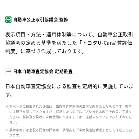
自動車公正取引協議会 監修
表示項目・方法・運用体制等について、自動車公正取引
協議会の定める基準を満たした「トヨタU-Car品質評価
制度」に基づき作成しております。
日本自動車査定協会 定期監査
日本自動車査定協会による監査も定期的に実施していま
す。
※ 本ページに掲載された評価は、車両検査実施時の車両状態を示したものです。検査
には厳正を期しておりますが、保証したものではございませんのでその旨ご了承く
ださい。詳細及び現状の車両状態につきましては、店舗スタッフまでおたずねくだ
さい。
※ 展示車両には上記と同様の評価点・状態表を「車両検査証明書」として搭載してお
ります。