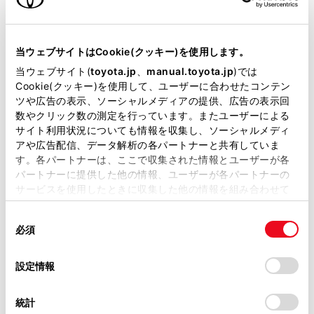
サポカーS
当ウェブサイトはCookie(クッキー)を使用します。
衝突被害軽減ブレーキ
当ウェブサイト(
toyota.jp
、
manual.toyota.jp
)では
○（対車両・歩行者）
Cookie(クッキー)を使用して、ユーザーに合わせたコンテン
ツや広告の表示、ソーシャルメディアの提供、広告の表示回
数やクリック数の測定を行っています。またユーザーによる
サイト利用状況についても情報を収集し、ソーシャルメディ
車線逸脱警報
アや広告配信、データ解析の各パートナーと共有していま
す。各パートナーは、ここで収集された情報とユーザーが各
パートナーに提供した他の情報、ユーザーが各パートナーの
クルーズコントロール
サービスを使用したときに収集した他の情報を組み合わせて
使用することがあります。当ウェブサイトの使用を続行する
同
とCookie(クッキー)に同意したこととなります。
先進ライト
必須
意
の
「すべてのCookieを許可」をクリックすることで、お客様の
選
デバイスにすべてのCookie(クッキー)が保存されることに同
設定情報
択
意したことになります。Cookie(クッキー)のオプトアウト、
ブラインドスポットモニター（後側方検知）
設定の変更、同意を撤回したりするにあたっては、当社の
統計
「
Cookie（クッキー）情報の取り扱いについて
」をご覧くだ