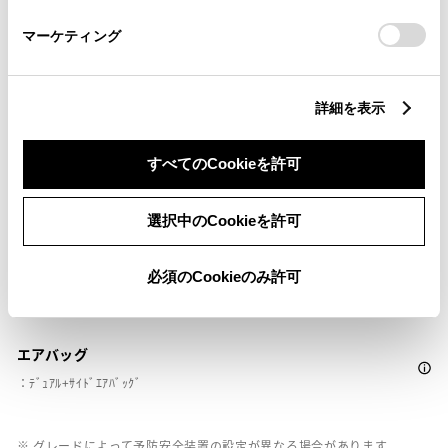
さい。
ドライブレコーダー
マーケティング
※ 記録媒体(SDカード等)は別途ご購入いただく場合がございます
詳細を表示
ペダル踏み間違い急発進抑制装置
○
すべてのCookieを許可
パノラミックビューモニター（全周囲カメラ）
選択中のCookieを許可
必須のCookieのみ許可
バックモニター
エアバッグ
：ﾃﾞｭｱﾙ+ｻｲﾄﾞｴｱﾊﾞｯｸﾞ
※ グレードによって予防安全装置の設定が異なる場合があります。