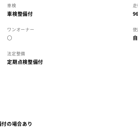
車検
走
車検整備付
9
ワンオーナー
使
○
自
法定整備
定期点検整備付
備付の場合あり