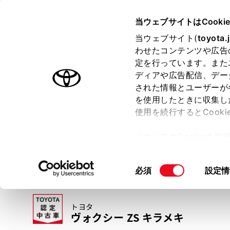
TOYOTA
当ウェブサイトはCooki
当ウェブサイト(
toyota.
わせたコンテンツや広告
ラインアップ
オーナーサポート
トピックス
定を行っています。また
ディアや広告配信、デー
トヨタ認定中古車
された情報とユーザーが
を使用したときに収集し
中古車を探す
トヨタ認定中古車の魅力
3つの買い方
使用を続行するとCook
「すべてのCookieを
ー)が保存されることに同
更、同意を撤回したりす
同
必須
設定情
て
」をご覧ください。
意
の
トヨタ
選
ヴォクシー ZS キラメキ
択