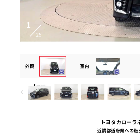
1
25
外観
室内
トヨタカローラ
近隣都道府県への販