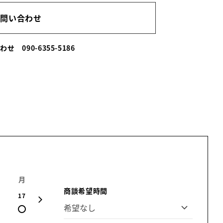
お問い合わせ
合わせ
090-6355-5186
月
火
水
木
金
土
日
商談希望時間
17
18
19
20
21
22
23