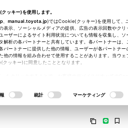
e(クッキー)を使用します。
jp
、
manual.toyota.jp
)ではCookie(クッキー)を使用して
の表示、ソーシャルメディアの提供、広告の表示回数やクリ
ユーザーによるサイト利用状況についても情報を収集し、ソ
タ解析の各パートナーと共有しています。各パートナーは、
各パートナーに提供した他の情報、ユーザーが各パートナー
た他の情報を組み合わせて使用することがあります。当ウェ
オンライン購入
お気に入り
保存した見積り
閲覧履歴
お住まいの地
ie(クッキー)に同意したこととなります。
許可」をクリックすることで、お客様のデバイスにすべてのCook
意したことになります。Cookie(クッキー)のオプトアウト
るにあたっては、当社の「
Cookie（クッキー）情報の取り
報
統計
マーケティング