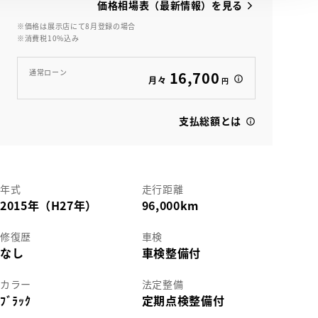
価格相場表（最新情報）を見る
※価格は展示店にて8月登録の場合
※消費税10%込み
View
通常ローン
16,700
月々
円
支払総額とは
年式
走行距離
2015年（H27年）
96,000km
修復歴
車検
なし
車検整備付
カラー
法定整備
ﾌﾞﾗｯｸ
定期点検整備付