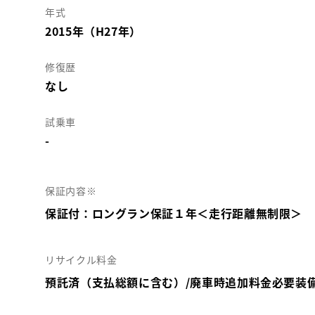
年式
2015年（H27年）
修復歴
なし
試乗車
-
保証内容※
保証付：ロングラン保証１年＜走行距離無制限＞
リサイクル料金
預託済（支払総額に含む）/廃車時追加料金必要装