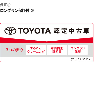
保証①
ロングラン保証付
2
25