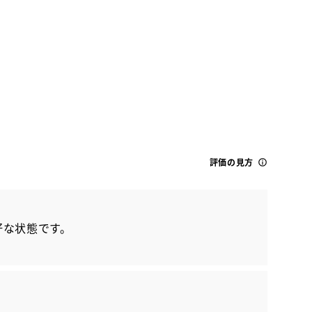
評価の見方
トヨタ
ヴォクシー ZS キラメキ
好な状態です。