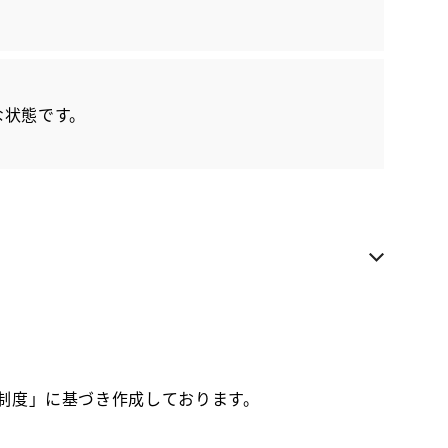
各種お問い合わせ
お気に入り追加
な状態です。
トヨタカローラネッツ岐阜 芥見ベース
近隣都道府県への販売に限らせていただきます
お電話でのお問い合わせ
090-6355-5186
価制度」に基づき作成しております。