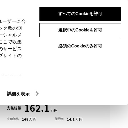
検索
メニュー
ログイン
すべてのCookieを許可
、ユーザーに合
ック数の測
選択中のCookieを許可
ーシャルメ
ここで収集
必須のCookieのみ許可
メニュー
のサービス
ブサイトの
域
未設定
ie(クッキ
アイコンについて
、設定の変
ヴォクシー中古車一覧
扱いについ
詳細を表示
162.1
支払総額
148
14.1
車両価格
諸費用