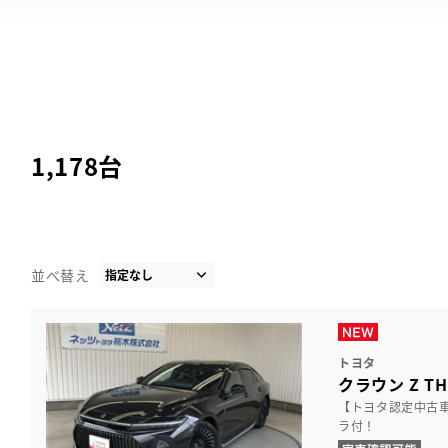
1,178
台
並べ替え
トヨタ
クラウン Z THE
【トヨタ認定中古
ラ付！