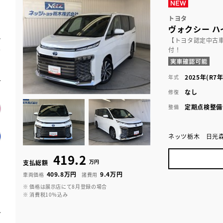
トヨタ
ヴォクシー ハ
【トヨタ認定中古
付！
2025年(R7年
年式
なし
修復
定期点検整備
整備
ネッツ栃木 日光
419.2
万円
支払総額
409.8万円
9.4万円
車両価格
諸費用
※ 価格は展示店にて8月登録の場合
※ 消費税10％込み