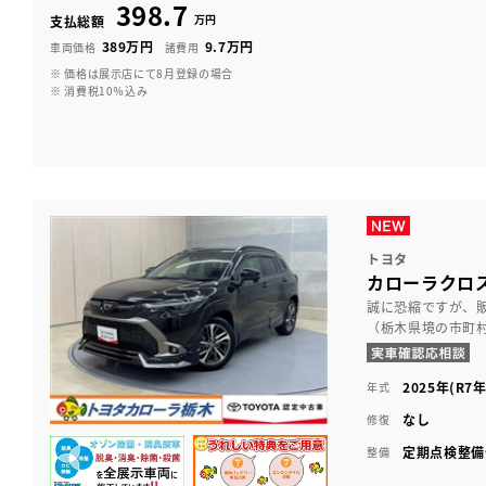
398.7
万円
支払総額
389万円
9.7万円
車両価格
諸費用
※ 価格は展示店にて8月登録の場合
※ 消費税10％込み
トヨタ
カローラクロス 
誠に恐縮ですが、
（栃木県境の市町
2025年(R7年
年式
なし
修復
定期点検整備
整備