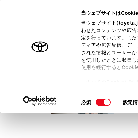
TOYOTA
当ウェブサイトはCooki
当ウェブサイト(
toyota.
わせたコンテンツや広告
ラインアップ
オーナーサポート
トピックス
定を行っています。また
ディアや広告配信、デー
トヨタ認定中古車
された情報とユーザーが
を使用したときに収集し
中古車を探す
トヨタ認定中古車の魅力
3つの買い方
使用を続行するとCook
「すべてのCookieを
ー)が保存されることに同
更、同意を撤回したりす
同
必須
設定情
て
」をご覧ください。
意
の
選
択