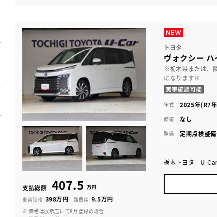
トヨタ
ヴォクシー ハ
※栃木県または、
になります※
2025年(R7年
年式
なし
修復
定期点検整備
整備
栃木トヨタ U-Ca
407.5
万円
支払総額
398万円
9.5万円
車両価格
諸費用
※ 価格は展示店にて8月登録の場合