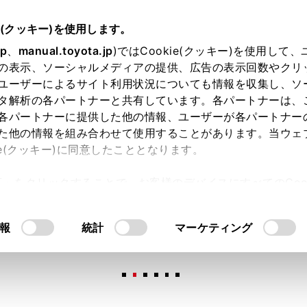
e(クッキー)を使用します。
jp
、
manual.toyota.jp
)ではCookie(クッキー)を使用して
の表示、ソーシャルメディアの提供、広告の表示回数やクリ
ユーザーによるサイト利用状況についても情報を収集し、ソ
タ解析の各パートナーと共有しています。各パートナーは、
各パートナーに提供した他の情報、ユーザーが各パートナー
た他の情報を組み合わせて使用することがあります。当ウェ
オンライン購入
お気に入り
保存した見積り
閲覧履歴
お住まいの地
ie(クッキー)に同意したこととなります。
許可」をクリックすることで、お客様のデバイスにすべてのCook
意したことになります。Cookie(クッキー)のオプトアウト
るにあたっては、当社の「
Cookie（クッキー）情報の取り
報
統計
マーケティング