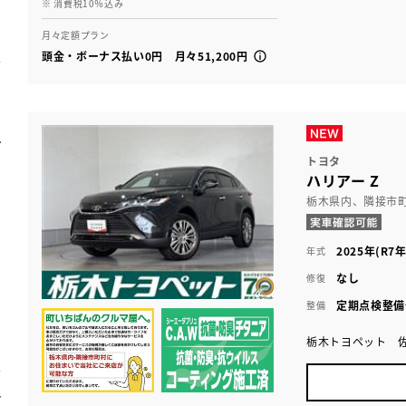
※ 消費税10％込み
月々定額プラン
頭金・ボーナス払い0円 月々51,200円
トヨタ
ハリアー Z
栃木県内、隣接市
2025年(R7年
年式
なし
修復
定期点検整備
整備
栃木トヨペット 