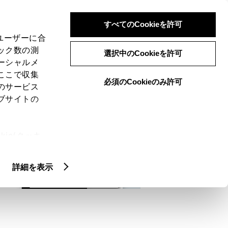
検索
メニュー
ログイン
すべてのCookieを許可
、ユーザーに合
ック数の測
選択中のCookieを許可
ーシャルメ
ここで収集
必須のCookieのみ許可
メニュー
のサービス
ブサイトの
域
未設定
ie(クッキ
、設定の変
扱いについ
詳細を表示