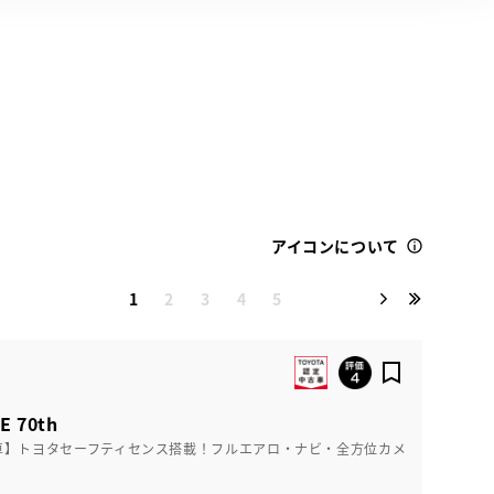
アイコンについて
1
2
3
4
5
 70th
車】トヨタセーフティセンス搭載！フルエアロ・ナビ・全方位カメ