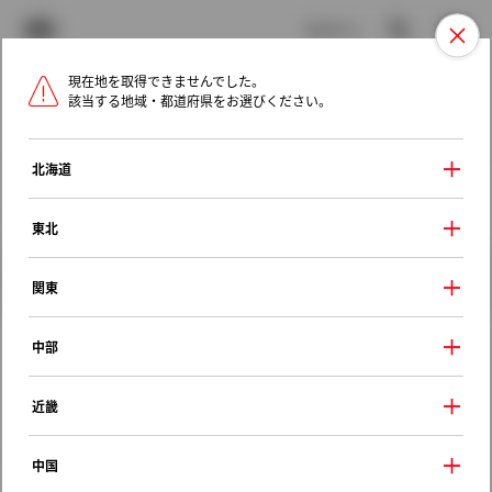
TOYOTA
検索
メニュ
ログイン
現在地を取得できませんでした。
ラインアップ
オーナーサポート
トピックス
該当する地域・都道府県をお選びください。
トヨタ認定中古車
メニュー
北海道
未設定
お気に入り
保存した見積り
閲覧履歴
東北
クルマ情報
関東
中部
トヨタ シエンタ
近畿
Ｚ
2022年（令和4年） 8月発売
中国