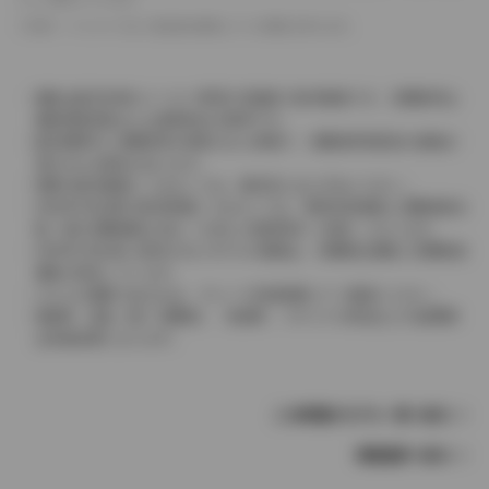
革シートについては一部合皮を使用している場合があります。
価格は販売当時のメーカー希望小売価格で参考価格です。消費税率は
価格情報登録または更新時点の税率です。
販売期間中に消費税率が変更された車種で、消費税率変更前の価格が
表示される場合があります。
実際の販売価格につきましては、販売店におたずねください。
2004年4月以降の発売車種につきましては、車両本体価格と消費税相当
額（地方消費税額を含む）を含んだ総額表示（内税）となります。
2004年3月以前に発売されたモデルの価格は、消費税込価格と消費税抜
価格が混在しています。
どちらの価格であるかは、グレード詳細画面にてご確認ください。
保険料、税金（除く消費税）、登録料、リサイクル料金などの諸費用
は別途必要となります。
この車種のモデル一覧へ戻る
車種選択へ戻る