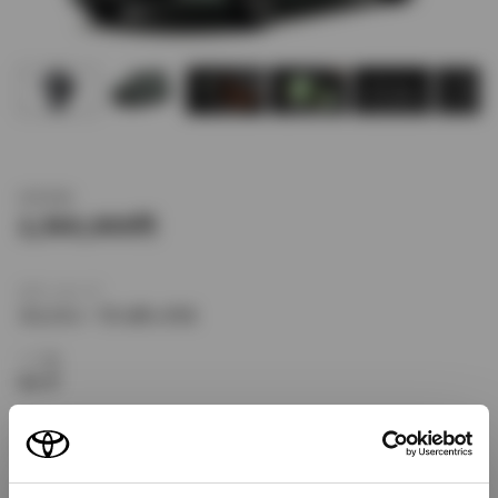
新車価格
2,560,000
ボディタイプ
ミニバン・ワンボックス
ドア数
5ドア
乗車定員
7名
型式