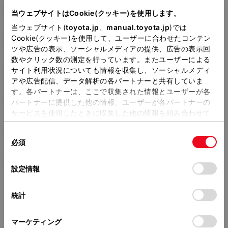
5BA-MXPC10G
当ウェブサイトはCookie(クッキー)を使用します。
当ウェブサイト(
toyota.jp
、
manual.toyota.jp
)では
全長
×
全幅
×
全高
Cookie(クッキー)を使用して、ユーザーに合わせたコンテン
4260
×
1695
×
1695mm
ツや広告の表示、ソーシャルメディアの提供、広告の表示回
数やクリック数の測定を行っています。またユーザーによる
ホイールベース ※1
サイト利用状況についても情報を収集し、ソーシャルメディ
2750mm
アや広告配信、データ解析の各パートナーと共有していま
す。各パートナーは、ここで収集された情報とユーザーが各
トレッド前／後
1490/1480mm
パートナーに提供した他の情報、ユーザーが各パートナーの
サービスを使用したときに収集した他の情報を組み合わせて
室内長
×
室内幅
×
室内高
使用することがあります。当ウェブサイトの使用を続行する
2545
×
1530
×
1300mm
同
とCookie(クッキー)に同意したこととなります。
必須
意
車両重量
の
「すべてのCookieを許可」をクリックすることで、お客様の
1300kg
選
デバイスにすべてのCookie(クッキー)が保存されることに同
設定情報
択
意したことになります。Cookie(クッキー)のオプトアウト、
設定の変更、同意を撤回したりするにあたっては、当社の
統計
「
Cookie（クッキー）情報の取り扱いについて
」をご覧くだ
さい。
マーケティング