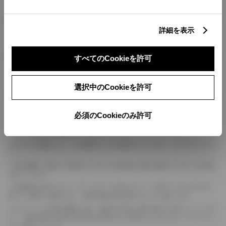
燃料・性能・詳細スペック
詳細を表示
装備・オプション
すべてのCookieを許可
選択中のCookieを許可
ボディカラー
必須のCookieのみ許可
車の種類、仕様により数値が複数ある場合とサスペンション形式などにより、ホイ
ールベースが左右で数値が異なる場合がございます。
エンジン仕様により、×2の表記がしてある場合がございます。（ロータリーエンジ
ン）
車の種類、仕様により燃料タンクが二つある場合と異なる燃料タンクが二つある場
合がございます。
燃費表示はWLTCモード、10・15モード又は10モード、JC08モードのいずれかに
基づいた試験上の数値であり、実際の数値は走行条件などにより異なります。
ドライバーが任意で駆動を２輪・４輪を切り替える事が出来る４WDを「パートタイ
ム」、車両の設定で常時又は可変又は切替えを行う事を主とするものを「フルタイム」
として表示しています。