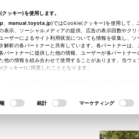
e(クッキー)を使用します。
jp
、
manual.toyota.jp
)ではCookie(クッキー)を使用して
の表示、ソーシャルメディアの提供、広告の表示回数やクリ
ユーザーによるサイト利用状況についても情報を収集し、ソ
タ解析の各パートナーと共有しています。各パートナーは、
各パートナーに提供した他の情報、ユーザーが各パートナー
た他の情報を組み合わせて使用することがあります。当ウェ
車両
ie(クッキー)に同意したこととなります。
許可」をクリックすることで、お客様のデバイスにすべてのCook
意したことになります。Cookie(クッキー)のオプトアウト
るにあたっては、当社の「
Cookie（クッキー）情報の取り
ら探す
報
用品を探す
統計
マーケティング
試す・相談す