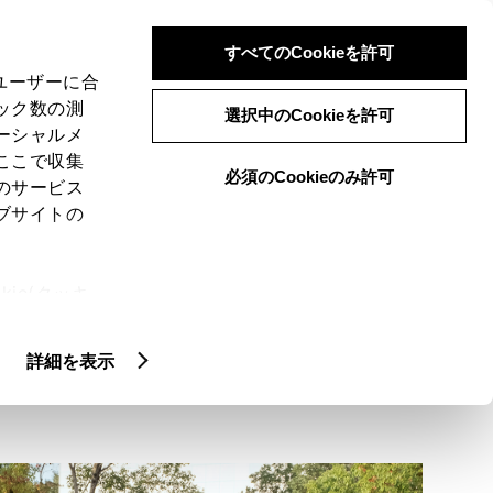
検索
メニュー
ログイン
すべてのCookieを許可
、ユーザーに合
ック数の測
選択中のCookieを許可
ーシャルメ
ここで収集
必須のCookieのみ許可
のサービス
ブサイトの
ie(クッキ
、設定の変
扱いについ
詳細を表示
る
お役立ち情報・制度