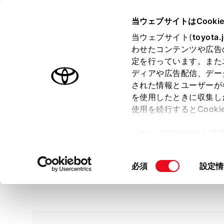
TOYOTA
当ウェブサイトはCooki
当ウェブサイト(
toyota.
わせたコンテンツや広告
ラインアップ
オーナーサポート
トピックス
定を行っています。また
ディアや広告配信、デー
された情報とユーザーが
を使用したときに収集し
ウェルキャブ | 福祉
使用を続行するとCook
「すべてのCookieを
ー)が保存されることに同
更、同意を撤回したりす
同
Top
目的から探す
必須
クルマか
設定情
て
」をご覧ください。
意
の
選
択