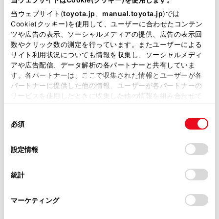
当ウェブサイト(
toyota.jp
、
manual.toyota.jp
)では
Cookie(クッキー)を使用して、ユーザーに合わせたコンテン
ツや広告の表示、ソーシャルメディアの提供、広告の表示回
チャットでお問い合わせ
数やクリック数の測定を行っています。またユーザーによる
サイト利用状況についても情報を収集し、ソーシャルメディ
アや広告配信、データ解析の各パートナーと共有していま
受付：10:00～18:00
す。各パートナーは、ここで収集された情報とユーザーが各
（長期連休などの当社指定日を除く）
パートナーに提供した他の情報、ユーザーが各パートナーの
サービスを使用したときに収集した他の情報を組み合わせて
使用することがあります。当ウェブサイトの使用を続行する
画面右下の
を選択してくださ
同
とCookie(クッキー)に同意したこととなります。
必須
意
い。
の
「すべてのCookieを許可」をクリックすることで、お客様の
選
デバイスにすべてのCookie(クッキー)が保存されることに同
設定情報
チャットでのお問い合わせはお待たせ
択
意したことになります。Cookie(クッキー)のオプトアウト、
時間が少なくご案内が可能です。
設定の変更、同意を撤回したりするにあたっては、当社の
統計
「
Cookie（クッキー）情報の取り扱いについて
」をご覧くだ
さい。
マーケティング