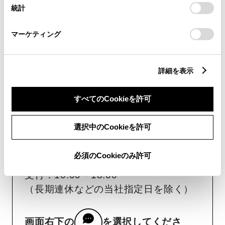
設定の変更、同意を撤回したりするにあたっては、当社の
用意いただくとスムーズな対応
統計
「
Cookie（クッキー）情報の取り扱いについて
」をご覧くだ
さい。
が可能です。
マーケティング
リコール等情報はこちら
詳細を表示
すべてのCookieを許可
選択中のCookieを許可
チャットでお問い合わせ
必須のCookieのみ許可
受付：10:00～18:00
（長期連休などの当社指定日を除く）
画面右下の
を選択してくださ