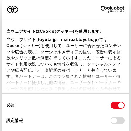
納期
（販売店単位でオーダーを
いただいておりますため、弊社
ではお客様のお名前でのご注文
状況が分かりかねます）
当ウェブサイトはCookie(クッキー)を使用します。
当ウェブサイト(
toyota.jp
、
manual.toyota.jp
)では
純正部品の品番、価格、取り付
Cookie(クッキー)を使用して、ユーザーに合わせたコンテン
け工賃等の詳細情報
（部品の販
ツや広告の表示、ソーシャルメディアの提供、広告の表示回
数やクリック数の測定を行っています。またユーザーによる
売、取り付け等は販売店を窓口
サイト利用状況についても情報を収集し、ソーシャルメディ
にご相談いただけますと幸いで
アや広告配信、データ解析の各パートナーと共有していま
す。各パートナーは、ここで収集された情報とユーザーが各
す）
パートナーに提供した他の情報、ユーザーが各パートナーの
サービスを使用したときに収集した他の情報を組み合わせて
トヨタ販売店へのお問い合わせ
使用することがあります。当ウェブサイトの使用を続行する
等
同
とCookie(クッキー)に同意したこととなります。
必須
意
の
「すべてのCookieを許可」をクリックすることで、お客様の
おクルマに関するお問い合わせ
選
デバイスにすべてのCookie(クッキー)が保存されることに同
設定情報
は、自動車検査証（車検証）をご
択
意したことになります。Cookie(クッキー)のオプトアウト、