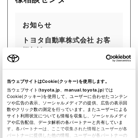
お知らせ
トヨタ自動車株式会社 お客
様相談センター／レクサス
インフォメーションデスク
は、2026年8月13日から8月
16日までお休みとさせてい
当ウェブサイトはCookie(クッキー)を使用します。
当ウェブサイト(
ただきます。
toyota.jp
、
manual.toyota.jp
)では
Cookie(クッキー)を使用して、ユーザーに合わせたコンテン
ツや広告の表示、ソーシャルメディアの提供、広告の表示回
数やクリック数の測定を行っています。またユーザーによる
以下のお問い合わせは、弊社お
サイト利用状況についても情報を収集し、ソーシャルメディ
アや広告配信、データ解析の各パートナーと共有していま
客様相談センターに情報を集約し
す。各パートナーは、ここで収集された情報とユーザーが各
パートナーに提供した他の情報、ユーザーが各パートナーの
ておらず十分なご案内ができか