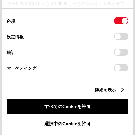
サービスを使用したときに収集した他の情報を組み合わせて
ねるため、最寄りのトヨタ販売
使用することがあります。当ウェブサイトの使用を続行する
同
とCookie(クッキー)に同意したこととなります。
店までご相談くださいますよう
必須
意
お願いいたします。最寄りのト
の
「すべてのCookieを許可」をクリックすることで、お客様の
選
デバイスにすべてのCookie(クッキー)が保存されることに同
設定情報
ヨタ販売店は
こちら
からご確認
択
意したことになります。Cookie(クッキー)のオプトアウト、
いただけます。
設定の変更、同意を撤回したりするにあたっては、当社の
統計
「
Cookie（クッキー）情報の取り扱いについて
」をご覧くだ
おクルマの故障、点検、修理等
さい。
（販売店を窓口におクルマの状
マーケティング
態を診断する必要がございま
す）
詳細を表示
納期
（販売店単位でオーダーを
いただいておりますため、弊社
すべてのCookieを許可
ではお客様のお名前でのご注文
選択中のCookieを許可
状況が分かりかねます）