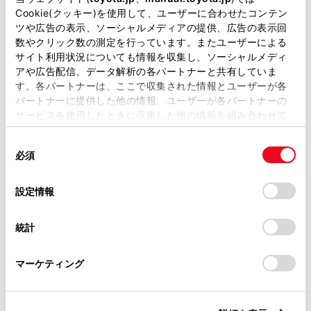
す）
Cookie(クッキー)を使用して、ユーザーに合わせたコンテン
トヨタ販売店へのお問い合わせ
ツや広告の表示、ソーシャルメディアの提供、広告の表示回
数やクリック数の測定を行っています。またユーザーによる
等
サイト利用状況についても情報を収集し、ソーシャルメディ
アや広告配信、データ解析の各パートナーと共有していま
おクルマに関するお問い合わせ
す。各パートナーは、ここで収集された情報とユーザーが各
パートナーに提供した他の情報、ユーザーが各パートナーの
は、自動車検査証（車検証）をご
サービスを使用したときに収集した他の情報を組み合わせて
用意いただくとスムーズな対応
使用することがあります。当ウェブサイトの使用を続行する
同
とCookie(クッキー)に同意したこととなります。
が可能です。
必須
意
の
「すべてのCookieを許可」をクリックすることで、お客様の
選
デバイスにすべてのCookie(クッキー)が保存されることに同
設定情報
択
意したことになります。Cookie(クッキー)のオプトアウト、
リコール等情報はこちら
設定の変更、同意を撤回したりするにあたっては、当社の
統計
「
Cookie（クッキー）情報の取り扱いについて
」をご覧くだ
さい。
マーケティング