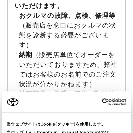
いただけます。
おクルマの故障、点検、修理等
（販売店を窓口におクルマの状
態を診断する必要がございま
す）
納期
（販売店単位でオーダーを
いただいておりますため、弊社
ではお客様のお名前でのご注文
状況が分かりかねます）
純正部品の品番、価格、取り付
け工賃等の詳細情報
（部品の販
売、取り付け等は販売店を窓口
にご相談いただけますと幸いで
当ウェブサイトはCookie(クッキー)を使用します。
当ウェブサイト(
toyota.jp
、
manual.toyota.jp
)では