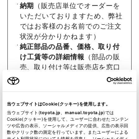
納期
（販売店単位でオーダーを
いただいておりますため、弊社
ではお客様のお名前でのご注文
状況が分かりかねます）
純正部品の品番、価格、取り付
け工賃等の詳細情報
（部品の販
売、取り付け等は販売店を窓口
にご相談いただけますと幸いで
す）
トヨタ販売店へのお問い合わせ
当ウェブサイトはCookie(クッキー)を使用します。
等
当ウェブサイト(
toyota.jp
、
manual.toyota.jp
)では
Cookie(クッキー)を使用して、ユーザーに合わせたコンテン
おクルマに関するお問い合わせ
ツや広告の表示、ソーシャルメディアの提供、広告の表示回
数やクリック数の測定を行っています。またユーザーによる
は、自動車検査証（車検証）をご
サイト利用状況についても情報を収集し、ソーシャルメディ