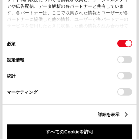
アや広告配信、データ解析の各パートナーと共有していま
用意いただくとスムーズな対応
す。各パートナーは、ここで収集された情報とユーザーが各
が可能です。
パートナーに提供した他の情報、ユーザーが各パートナーの
サービスを使用したときに収集した他の情報を組み合わせて
使用することがあります。当ウェブサイトの使用を続行する
同
とCookie(クッキー)に同意したこととなります。
リコール等情報はこちら
必須
意
の
「すべてのCookieを許可」をクリックすることで、お客様の
選
デバイスにすべてのCookie(クッキー)が保存されることに同
設定情報
択
意したことになります。Cookie(クッキー)のオプトアウト、
設定の変更、同意を撤回したりするにあたっては、当社の
統計
「
Cookie（クッキー）情報の取り扱いについて
」をご覧くだ
さい。
マーケティング
チャットでお問い合わせ
受付：10:00～18:00
詳細を表示
（長期連休などの当社指定日を除く）
すべてのCookieを許可