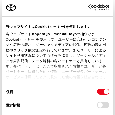
用意いただくとスムーズな対応
が可能です。
当ウェブサイトはCookie(クッキー)を使用します。
リコール等情報はこちら
当ウェブサイト(
toyota.jp
、
manual.toyota.jp
)では
Cookie(クッキー)を使用して、ユーザーに合わせたコンテン
ツや広告の表示、ソーシャルメディアの提供、広告の表示回
数やクリック数の測定を行っています。またユーザーによる
サイト利用状況についても情報を収集し、ソーシャルメディ
アや広告配信、データ解析の各パートナーと共有していま
す。各パートナーは、ここで収集された情報とユーザーが各
パートナーに提供した他の情報、ユーザーが各パートナーの
チャットでお問い合わせ
サービスを使用したときに収集した他の情報を組み合わせて
使用することがあります。当ウェブサイトの使用を続行する
同
とCookie(クッキー)に同意したこととなります。
受付：10:00～18:00
必須
意
（長期連休などの当社指定日を除く）
の
「すべてのCookieを許可」をクリックすることで、お客様の
選
デバイスにすべてのCookie(クッキー)が保存されることに同
設定情報
択
意したことになります。Cookie(クッキー)のオプトアウト、
画面右下の
を選択してくださ
設定の変更、同意を撤回したりするにあたっては、当社の