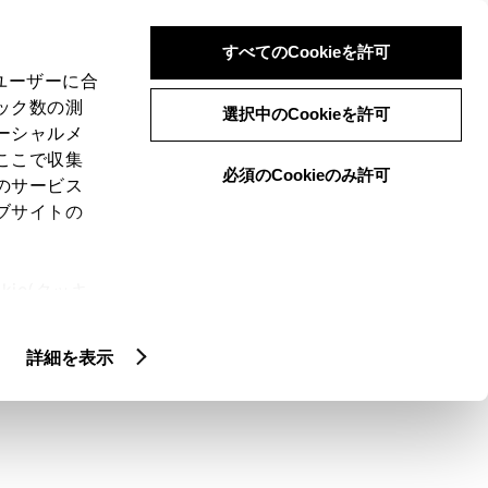
検索
メニュー
ログイン
すべてのCookieを許可
、ユーザーに合
ック数の測
選択中のCookieを許可
ーシャルメ
ここで収集
必須のCookieのみ許可
のサービス
ブサイトの
ie(クッキ
コンビネーション
、設定の変
扱いについ
。
詳細を表示