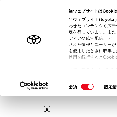
TOYOTA
当ウェブサイトはCooki
当ウェブサイト(
toyota.
わせたコンテンツや広告
ラインアップ
オーナーサポート
トピックス
定を行っています。また
ディアや広告配信、デー
された情報とユーザーが
を使用したときに収集し
使用を続行するとCook
Q
「すべてのCookieを
【センチュリー】
ー)が保存されることに同
更、同意を撤回したりす
ランプなどのバル
同
必須
設定情
て
」をご覧ください。
意
の
選
A
択