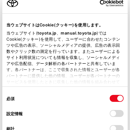
が可能です。
リコール等情報はこちら
当ウェブサイトはCookie(クッキー)を使用します。
当ウェブサイト(
toyota.jp
、
manual.toyota.jp
)では
Cookie(クッキー)を使用して、ユーザーに合わせたコンテン
ツや広告の表示、ソーシャルメディアの提供、広告の表示回
数やクリック数の測定を行っています。またユーザーによる
サイト利用状況についても情報を収集し、ソーシャルメディ
アや広告配信、データ解析の各パートナーと共有していま
す。各パートナーは、ここで収集された情報とユーザーが各
パートナーに提供した他の情報、ユーザーが各パートナーの
チャットでお問い合わせ
サービスを使用したときに収集した他の情報を組み合わせて
使用することがあります。当ウェブサイトの使用を続行する
受付：10:00～18:00
同
とCookie(クッキー)に同意したこととなります。
（長期連休などの当社指定日を除く）
必須
意
の
「すべてのCookieを許可」をクリックすることで、お客様の
選
デバイスにすべてのCookie(クッキー)が保存されることに同
設定情報
画面右下の
を選択してくださ
択
意したことになります。Cookie(クッキー)のオプトアウト、
設定の変更、同意を撤回したりするにあたっては、当社の
い。
統計