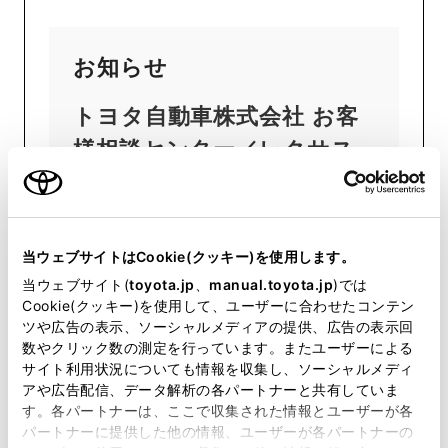
お知らせ
トヨタ自動車株式会社 お客
様相談センター／レクサス
インフォメーションデスク
は、2026年8月13日から8月
16日までお休みとさせてい
当ウェブサイトはCookie(クッキー)を使用します。
ただきます。
当ウェブサイト(
toyota.jp
、
manual.toyota.jp
)では
Cookie(クッキー)を使用して、ユーザーに合わせたコンテン
ツや広告の表示、ソーシャルメディアの提供、広告の表示回
数やクリック数の測定を行っています。またユーザーによる
以下のお問い合わせは、弊社お
サイト利用状況についても情報を収集し、ソーシャルメディ
アや広告配信、データ解析の各パートナーと共有していま
客様相談センターに情報を集約し
す。各パートナーは、ここで収集された情報とユーザーが各
ておらず十分なご案内ができか
パートナーに提供した他の情報、ユーザーが各パートナーの