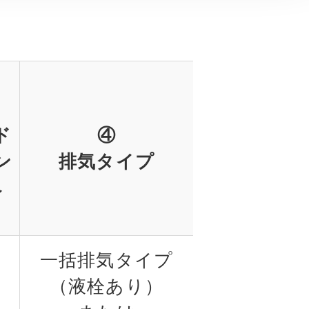
ド
④
ン
排気タイプ
ペ
一括排気タイプ
（液栓あり）