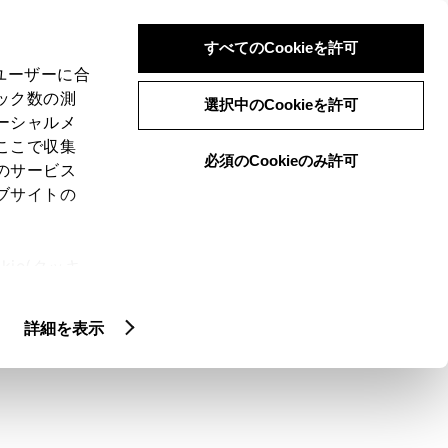
検索
メニュー
ログイン
すべてのCookieを許可
、ユーザーに合
ック数の測
選択中のCookieを許可
ーシャルメ
ここで収集
必須のCookieのみ許可
のサービス
ブサイトの
ie(クッキ
。補機バッテリーの
、設定の変
扱いについ
詳細を表示