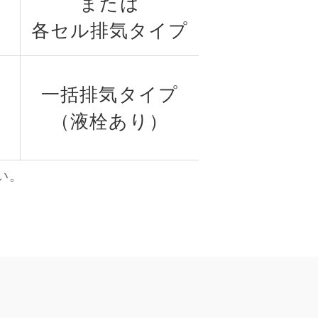
または
各セル排気タイプ
一括排気タイプ
（液栓あり）
い。