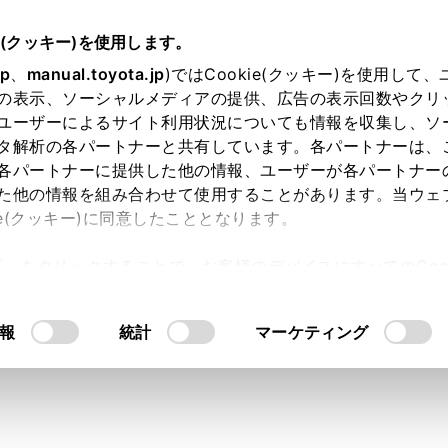
e(クッキー)を使用します。
jp
、
manual.toyota.jp
)ではCookie(クッキー)を使用して
の表示、ソーシャルメディアの提供、広告の表示回数やクリ
ユーザーによるサイト利用状況についても情報を収集し、ソ
タ解析の各パートナーと共有しています。各パートナーは、
各パートナーに提供した他の情報、ユーザーが各パートナー
た他の情報を組み合わせて使用することがあります。当ウェ
ie(クッキー)に同意したこととなります。
許可」をクリックすることで、お客様のデバイスにすべてのCook
ス】バッテリーを交換したい
意したことになります。Cookie(クッキー)のオプトアウト
るにあたっては、当社の「
Cookie（クッキー）情報の取り
報
統計
マーケティング