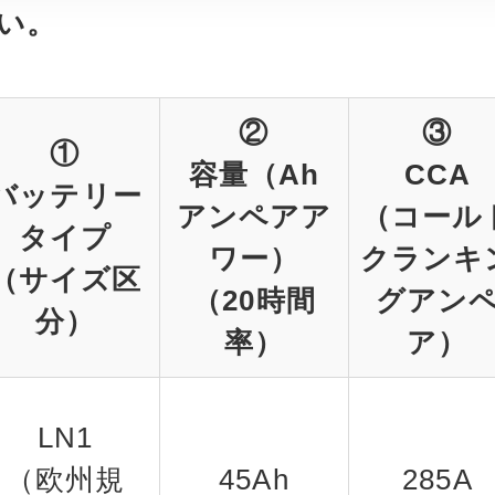
い。
②
③
①
容量（Ah
CCA
バッテリー
アンペアア
（コール
タイプ
ワー）
クランキ
（サイズ区
（20時間
グアン
分）
率）
ア）
LN1
（欧州規
45Ah
285A