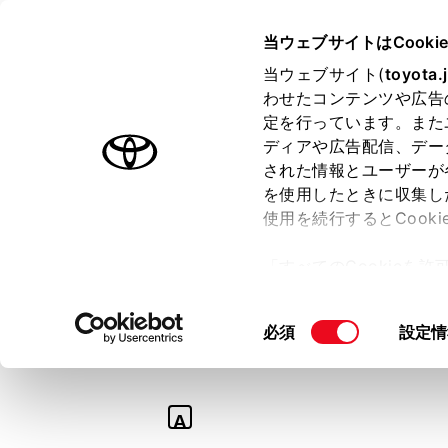
TOYOTA
当ウェブサイトはCooki
当ウェブサイト(
toyota.
わせたコンテンツや広告
ラインアップ
オーナーサポート
トピックス
定を行っています。また
ディアや広告配信、デー
された情報とユーザーが
を使用したときに収集し
使用を続行するとCook
Q
「すべてのCookieを
【カローラ クロ
ー)が保存されることに同
更、同意を撤回したりす
型式を教えて。
同
必須
設定情
て
」をご覧ください。
意
の
選
A
択