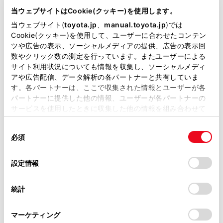
当ウェブサイトはCookie(クッキー)を使用します。
当ウェブサイト(
toyota.jp
、
manual.toyota.jp
)では
Cookie(クッキー)を使用して、ユーザーに合わせたコンテン
ツや広告の表示、ソーシャルメディアの提供、広告の表示回
数やクリック数の測定を行っています。またユーザーによる
サイト利用状況についても情報を収集し、ソーシャルメディ
チャットでお問い合わせ
アや広告配信、データ解析の各パートナーと共有していま
す。各パートナーは、ここで収集された情報とユーザーが各
受付：10:00～18:00
パートナーに提供した他の情報、ユーザーが各パートナーの
（長期連休などの当社指定日を除く）
サービスを使用したときに収集した他の情報を組み合わせて
使用することがあります。当ウェブサイトの使用を続行する
同
とCookie(クッキー)に同意したこととなります。
画面右下の
を選択してくださ
必須
意
の
「すべてのCookieを許可」をクリックすることで、お客様の
い。
選
デバイスにすべてのCookie(クッキー)が保存されることに同
設定情報
択
意したことになります。Cookie(クッキー)のオプトアウト、
チャットでのお問い合わせはお待たせ
設定の変更、同意を撤回したりするにあたっては、当社の
時間が少なくご案内が可能です。
統計
「
Cookie（クッキー）情報の取り扱いについて
」をご覧くだ
さい。
マーケティング