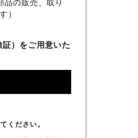
部品の販売、取り
す）
検証）をご用意いた
してください。