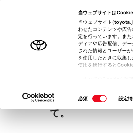
TOYOTA
当ウェブサイトはCooki
当ウェブサイト(
toyota.
わせたコンテンツや広告
ラインアップ
オーナーサポート
トピックス
定を行っています。また
ディアや広告配信、デー
された情報とユーザーが
を使用したときに収集し
使用を続行するとCook
Q
「すべてのCookieを
【クラウン＜セダ
ー)が保存されることに同
更、同意を撤回したりす
にハイブリッドシ
同
必須
設定情
て
」をご覧ください。
意
て。
の
選
択