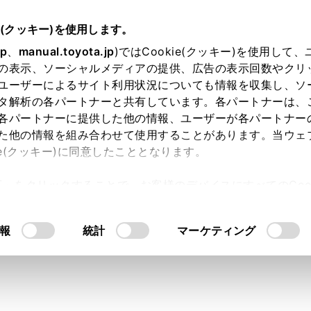
e(クッキー)を使用します。
jp
、
manual.toyota.jp
)ではCookie(クッキー)を使用して
の表示、ソーシャルメディアの提供、広告の表示回数やクリ
ユーザーによるサイト利用状況についても情報を収集し、ソ
タ解析の各パートナーと共有しています。各パートナーは、
各パートナーに提供した他の情報、ユーザーが各パートナー
た他の情報を組み合わせて使用することがあります。当ウェ
ie(クッキー)に同意したこととなります。
許可」をクリックすることで、お客様のデバイスにすべてのCook
ン＞】電子キーの電池が切れ
意したことになります。Cookie(クッキー)のオプトアウト
るにあたっては、当社の「
Cookie（クッキー）情報の取り
ステム／FCシステムを始動
報
統計
マーケティング