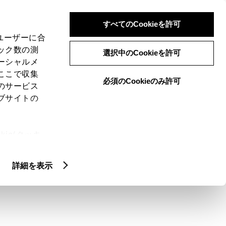
検索
メニュー
ログイン
すべてのCookieを許可
、ユーザーに合
ック数の測
選択中のCookieを許可
ーシャルメ
ここで収集
必須のCookieのみ許可
のサービス
ブサイトの
ie(クッキ
た時は、どのよう
、設定の変
扱いについ
すればいいか教え
詳細を表示