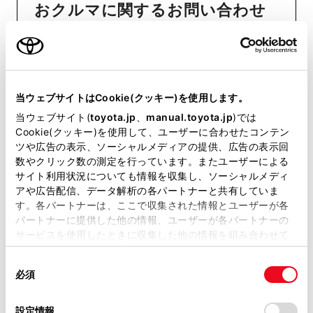
おクルマに関するお問い合わせ
は、自動車検査証（車検証）をご
用意いただくとスムーズな対応
が可能です。
当ウェブサイトはCookie(クッキー)を使用します。
当ウェブサイト(
toyota.jp
、
manual.toyota.jp
)では
リコール等情報はこちら
Cookie(クッキー)を使用して、ユーザーに合わせたコンテン
ツや広告の表示、ソーシャルメディアの提供、広告の表示回
数やクリック数の測定を行っています。またユーザーによる
サイト利用状況についても情報を収集し、ソーシャルメディ
アや広告配信、データ解析の各パートナーと共有していま
す。各パートナーは、ここで収集された情報とユーザーが各
パートナーに提供した他の情報、ユーザーが各パートナーの
サービスを使用したときに収集した他の情報を組み合わせて
使用することがあります。当ウェブサイトの使用を続行する
チャットでお問い合わせ
同
とCookie(クッキー)に同意したこととなります。
必須
意
受付：10:00～18:00
の
「すべてのCookieを許可」をクリックすることで、お客様の
選
デバイスにすべてのCookie(クッキー)が保存されることに同
（長期連休などの当社指定日を除く）
設定情報