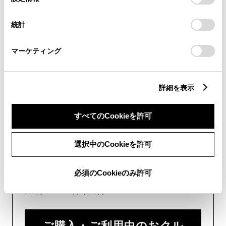
択
意したことになります。Cookie(クッキー)のオプトアウト、
設定の変更、同意を撤回したりするにあたっては、当社の
統計
「
Cookie（クッキー）情報の取り扱いについて
」をご覧くだ
画面右下の
を選択してくださ
さい。
マーケティング
い。
チャットでのお問い合わせはお待たせ
時間が少なくご案内が可能です。
詳細を表示
すべてのCookieを許可
選択中のCookieを許可
フォームでお問い合わせ
必須のCookieのみ許可
受付：24時間受付
ご購入・ご利用中のおクル