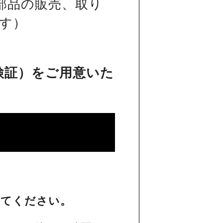
部品の販売、取り
す）
検証）をご用意いた
してください。