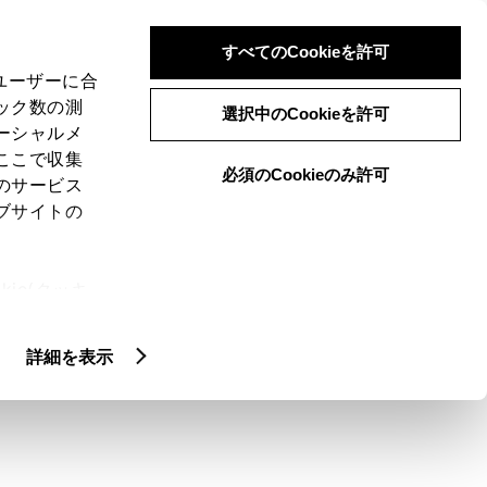
検索
メニュー
ログイン
すべてのCookieを許可
、ユーザーに合
ック数の測
選択中のCookieを許可
ーシャルメ
ここで収集
必須のCookieのみ許可
のサービス
ブサイトの
ie(クッキ
さを教えて。
、設定の変
扱いについ
詳細を表示