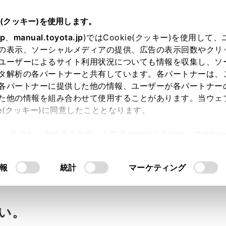
e(クッキー)を使用します。
jp
、
manual.toyota.jp
)ではCookie(クッキー)を使用して
の表示、ソーシャルメディアの提供、広告の表示回数やクリ
ユーザーによるサイト利用状況についても情報を収集し、ソ
タ解析の各パートナーと共有しています。各パートナーは、
各パートナーに提供した他の情報、ユーザーが各パートナー
た他の情報を組み合わせて使用することがあります。当ウェ
ie(クッキー)に同意したこととなります。
許可」をクリックすることで、お客様のデバイスにすべてのCook
ー“70”】アンテナを含む高
意したことになります。Cookie(クッキー)のオプトアウト
るにあたっては、当社の「
Cookie（クッキー）情報の取り
報
統計
マーケティング
い。