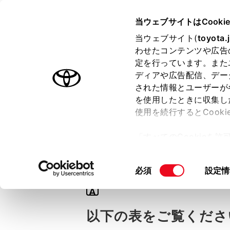
TOYOTA
当ウェブサイトはCooki
当ウェブサイト(
toyota.
わせたコンテンツや広告
ラインアップ
オーナーサポート
トピックス
定を行っています。また
ディアや広告配信、デー
された情報とユーザーが
を使用したときに収集し
使用を続行するとCook
Q
「すべてのCookieを
【ランドクルーザ
ー)が保存されることに同
更、同意を撤回したりす
同
必須
設定情
て
」をご覧ください。
意
A
の
選
以下の表をご覧くださ
択