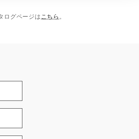
タログページは
こちら
。