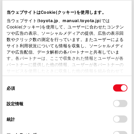
当ウェブサイトはCookie(クッキー)を使用します。
当ウェブサイト(
toyota.jp
、
manual.toyota.jp
)では
Cookie(クッキー)を使用して、ユーザーに合わせたコンテン
ツや広告の表示、ソーシャルメディアの提供、広告の表示回
数やクリック数の測定を行っています。またユーザーによる
サイト利用状況についても情報を収集し、ソーシャルメディ
チャットでお問い合わせ
アや広告配信、データ解析の各パートナーと共有していま
す。各パートナーは、ここで収集された情報とユーザーが各
パートナーに提供した他の情報、ユーザーが各パートナーの
受付：10:00～18:00
サービスを使用したときに収集した他の情報を組み合わせて
（長期連休などの当社指定日を除く）
使用することがあります。当ウェブサイトの使用を続行する
同
とCookie(クッキー)に同意したこととなります。
必須
意
画面右下の
を選択してくださ
の
「すべてのCookieを許可」をクリックすることで、お客様の
選
デバイスにすべてのCookie(クッキー)が保存されることに同
設定情報
い。
択
意したことになります。Cookie(クッキー)のオプトアウト、
設定の変更、同意を撤回したりするにあたっては、当社の
チャットでのお問い合わせはお待たせ
統計
「
Cookie（クッキー）情報の取り扱いについて
」をご覧くだ
時間が少なくご案内が可能です。
さい。