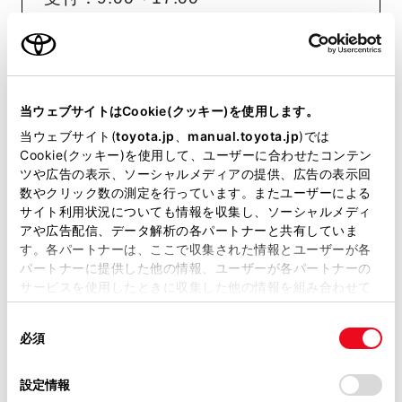
（長期連休などの当社指定日を除く）
0800-700-7700
当ウェブサイトはCookie(クッキー)を使用します。
1：ナビ・オーディオに関するご相談
当ウェブサイト(
toyota.jp
、
manual.toyota.jp
)では
Cookie(クッキー)を使用して、ユーザーに合わせたコンテン
2：その他のご相談
ツや広告の表示、ソーシャルメディアの提供、広告の表示回
数やクリック数の測定を行っています。またユーザーによる
IP電話をご利用の場合は、チャットもしく
サイト利用状況についても情報を収集し、ソーシャルメディ
はインターネットによるフォームでのお問
アや広告配信、データ解析の各パートナーと共有していま
い合わせをご利用ください。
す。各パートナーは、ここで収集された情報とユーザーが各
パートナーに提供した他の情報、ユーザーが各パートナーの
サービスを使用したときに収集した他の情報を組み合わせて
トヨタ関連サービス・その他
使用することがあります。当ウェブサイトの使用を続行する
同
とCookie(クッキー)に同意したこととなります。
のお問い合わせはこちら
必須
意
の
「すべてのCookieを許可」をクリックすることで、お客様の
選
デバイスにすべてのCookie(クッキー)が保存されることに同
設定情報
択
意したことになります。Cookie(クッキー)のオプトアウト、