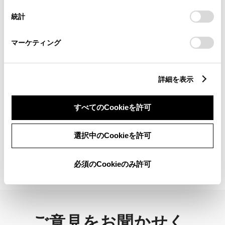
設定の変更、同意を撤回したりするにあたっては、当社の
統計
「
Cookie（クッキー）情報の取り扱いについて
」をご覧くだ
さい。
マーケティング
手話でお問い合わせ
受付：9:00～17:00
詳細を表示
（長期連休などの当社指定日を除く）
すべてのCookieを許可
手話サービスについて
選択中のCookieを許可
必須のCookieのみ許可
ご意見をお聞かせく