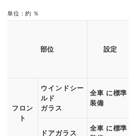
単位：約 ％
部位
設定
ウインドシー
全車 に標準
ルド
装備
フロン
ガラス
ト
全車 に標準
ドアガラス