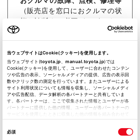
おクルマの故障、点検、修理等
（販売店を窓口におクルマの状
態を診断する必要がございま
す）
納期
（販売店単位でオーダーを
いただいておりますため、弊社
当ウェブサイトはCookie(クッキー)を使用します。
ではお客様のお名前でのご注文
当ウェブサイト(
toyota.jp
、
manual.toyota.jp
)では
Cookie(クッキー)を使用して、ユーザーに合わせたコンテン
状況が分かりかねます）
ツや広告の表示、ソーシャルメディアの提供、広告の表示回
数やクリック数の測定を行っています。またユーザーによる
純正部品の品番、価格、取り付
サイト利用状況についても情報を収集し、ソーシャルメディ
け工賃等の詳細情報
（部品の販
アや広告配信、データ解析の各パートナーと共有していま
す。各パートナーは、ここで収集された情報とユーザーが各
売、取り付け等は販売店を窓口
パートナーに提供した他の情報、ユーザーが各パートナーの
にご相談いただけますと幸いで
サービスを使用したときに収集した他の情報を組み合わせて
使用することがあります。当ウェブサイトの使用を続行する
す）
同
とCookie(クッキー)に同意したこととなります。
必須
意
トヨタ販売店へのお問い合わせ
の