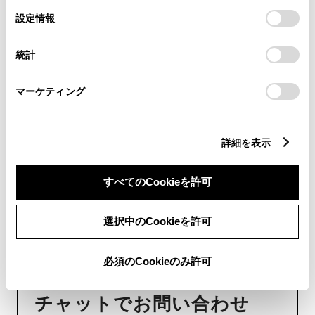
「すべてのCookieを許可」をクリックすることで、お客様の
等
選
デバイスにすべてのCookie(クッキー)が保存されることに同
設定情報
択
意したことになります。Cookie(クッキー)のオプトアウト、
設定の変更、同意を撤回したりするにあたっては、当社の
おクルマに関するお問い合わせ
統計
「
Cookie（クッキー）情報の取り扱いについて
」をご覧くだ
は、自動車検査証（車検証）をご
さい。
マーケティング
用意いただくとスムーズな対応
が可能です。
詳細を表示
リコール等情報はこちら
すべてのCookieを許可
選択中のCookieを許可
必須のCookieのみ許可
チャットでお問い合わせ