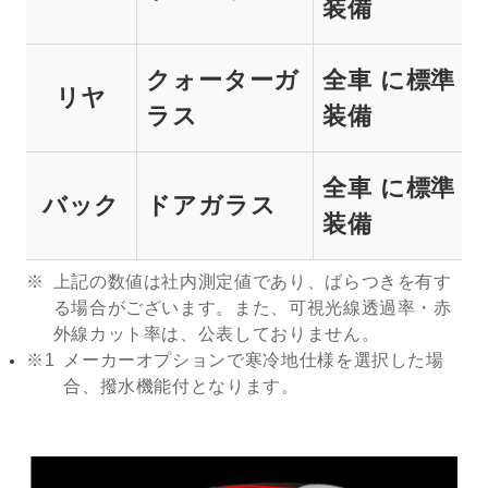
装備
クォーターガ
全車 に標準
リヤ
ラス
装備
全車 に標準
バック
ドアガラス
装備
上記の数値は社内測定値であり、ばらつきを有す
る場合がございます。また、可視光線透過率・赤
外線カット率は、公表しておりません。
※1
メーカーオプションで寒冷地仕様を選択した場
合、撥水機能付となります。