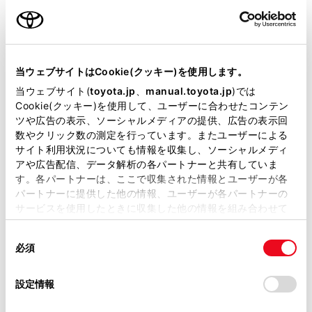
納期
（販売店単位でオーダーを
いただいておりますため、弊社
ではお客様のお名前でのご注文
状況が分かりかねます）
当ウェブサイトはCookie(クッキー)を使用します。
純正部品の品番、価格、取り付
当ウェブサイト(
toyota.jp
、
manual.toyota.jp
)では
Cookie(クッキー)を使用して、ユーザーに合わせたコンテン
け工賃等の詳細情報
（部品の販
ツや広告の表示、ソーシャルメディアの提供、広告の表示回
数やクリック数の測定を行っています。またユーザーによる
売、取り付け等は販売店を窓口
サイト利用状況についても情報を収集し、ソーシャルメディ
にご相談いただけますと幸いで
アや広告配信、データ解析の各パートナーと共有していま
す。各パートナーは、ここで収集された情報とユーザーが各
す）
パートナーに提供した他の情報、ユーザーが各パートナーの
トヨタ販売店へのお問い合わせ
サービスを使用したときに収集した他の情報を組み合わせて
使用することがあります。当ウェブサイトの使用を続行する
等
同
とCookie(クッキー)に同意したこととなります。
必須
意
の
「すべてのCookieを許可」をクリックすることで、お客様の
おクルマに関するお問い合わせ
選
デバイスにすべてのCookie(クッキー)が保存されることに同
設定情報
は、自動車検査証（車検証）をご
択
意したことになります。Cookie(クッキー)のオプトアウト、
設定の変更、同意を撤回したりするにあたっては、当社の