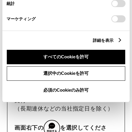
用意いただくとスムーズな対応
統計
「
Cookie（クッキー）情報の取り扱いについて
」をご覧くだ
が可能です。
さい。
マーケティング
リコール等情報はこちら
詳細を表示
すべてのCookieを許可
選択中のCookieを許可
チャットでお問い合わせ
必須のCookieのみ許可
受付：10:00～18:00
（長期連休などの当社指定日を除く）
画面右下の
を選択してくださ