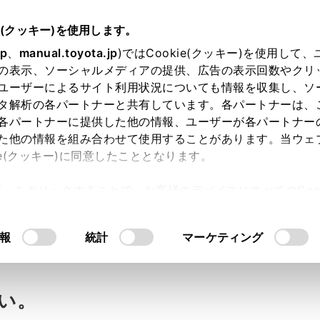
e(クッキー)を使用します。
jp
、
manual.toyota.jp
)ではCookie(クッキー)を使用して
の表示、ソーシャルメディアの提供、広告の表示回数やクリ
ユーザーによるサイト利用状況についても情報を収集し、ソ
タ解析の各パートナーと共有しています。各パートナーは、
各パートナーに提供した他の情報、ユーザーが各パートナー
た他の情報を組み合わせて使用することがあります。当ウェ
ie(クッキー)に同意したこととなります。
許可」をクリックすることで、お客様のデバイスにすべてのCook
両寸法は？（全長・全幅・全高
意したことになります。Cookie(クッキー)のオプトアウト
るにあたっては、当社の「
Cookie（クッキー）情報の取り
報
統計
マーケティング
い。