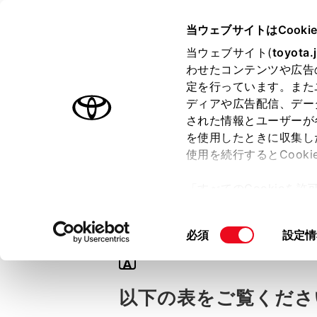
TOYOTA
当ウェブサイトはCooki
当ウェブサイト(
toyota.
わせたコンテンツや広告
ラインアップ
オーナーサポート
トピックス
定を行っています。また
ディアや広告配信、デー
された情報とユーザーが
を使用したときに収集し
使用を続行するとCook
Q
「すべてのCookieを
【GRヤリス】車
ー)が保存されることに同
更、同意を撤回したりす
同
必須
設定情
て
」をご覧ください。
意
A
の
選
以下の表をご覧くださ
択