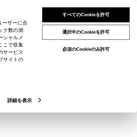
検索
メニュー
ログイン
すべてのCookieを許可
、ユーザーに合
ック数の測
選択中のCookieを許可
ーシャルメ
ここで収集
必須のCookieのみ許可
のサービス
ブサイトの
ie(クッキ
）
、設定の変
扱いについ
詳細を表示