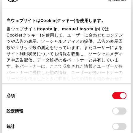
状況が分かりかねます）
純正部品の品番、価格、取り付
当ウェブサイトはCookie(クッキー)を使用します。
け工賃等の詳細情報
（部品の販
当ウェブサイト(
toyota.jp
、
manual.toyota.jp
)では
Cookie(クッキー)を使用して、ユーザーに合わせたコンテン
売、取り付け等は販売店を窓口
ツや広告の表示、ソーシャルメディアの提供、広告の表示回
数やクリック数の測定を行っています。またユーザーによる
にご相談いただけますと幸いで
サイト利用状況についても情報を収集し、ソーシャルメディ
す）
アや広告配信、データ解析の各パートナーと共有していま
す。各パートナーは、ここで収集された情報とユーザーが各
トヨタ販売店へのお問い合わせ
パートナーに提供した他の情報、ユーザーが各パートナーの
等
サービスを使用したときに収集した他の情報を組み合わせて
使用することがあります。当ウェブサイトの使用を続行する
同
とCookie(クッキー)に同意したこととなります。
おクルマに関するお問い合わせ
必須
意
の
「すべてのCookieを許可」をクリックすることで、お客様の
は、自動車検査証（車検証）をご
選
デバイスにすべてのCookie(クッキー)が保存されることに同
設定情報
用意いただくとスムーズな対応
択
意したことになります。Cookie(クッキー)のオプトアウト、
設定の変更、同意を撤回したりするにあたっては、当社の
が可能です。
統計
「
Cookie（クッキー）情報の取り扱いについて
」をご覧くだ