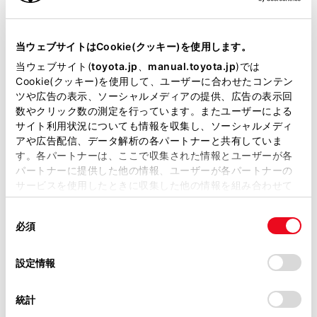
リコール等情報はこちら
当ウェブサイトはCookie(クッキー)を使用します。
当ウェブサイト(
toyota.jp
、
manual.toyota.jp
)では
Cookie(クッキー)を使用して、ユーザーに合わせたコンテン
ツや広告の表示、ソーシャルメディアの提供、広告の表示回
数やクリック数の測定を行っています。またユーザーによる
サイト利用状況についても情報を収集し、ソーシャルメディ
アや広告配信、データ解析の各パートナーと共有していま
す。各パートナーは、ここで収集された情報とユーザーが各
チャットでお問い合わせ
パートナーに提供した他の情報、ユーザーが各パートナーの
サービスを使用したときに収集した他の情報を組み合わせて
受付：10:00～18:00
使用することがあります。当ウェブサイトの使用を続行する
（長期連休などの当社指定日を除く）
同
とCookie(クッキー)に同意したこととなります。
必須
意
の
「すべてのCookieを許可」をクリックすることで、お客様の
画面右下の
を選択してくださ
選
デバイスにすべてのCookie(クッキー)が保存されることに同
設定情報
択
意したことになります。Cookie(クッキー)のオプトアウト、
い。
設定の変更、同意を撤回したりするにあたっては、当社の
統計
「
Cookie（クッキー）情報の取り扱いについて
」をご覧くだ
チャットでのお問い合わせはお待たせ