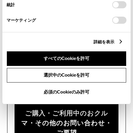
設定の変更、同意を撤回したりするにあたっては、当社の
統計
「
Cookie（クッキー）情報の取り扱いについて
」をご覧くだ
い。
さい。
マーケティング
チャットでのお問い合わせはお待たせ
時間が少なくご案内が可能です。
詳細を表示
すべてのCookieを許可
選択中のCookieを許可
フォームでお問い合わせ
受付：24時間受付
必須のCookieのみ許可
ご購入・ご利用中のおクル
マ・その他のお問い合わせ・
ご要望​