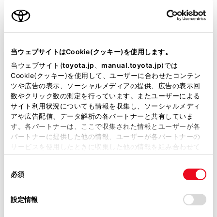
用意いただくとスムーズな対応
が可能です。
当ウェブサイトはCookie(クッキー)を使用します。
リコール等情報はこちら
当ウェブサイト(
toyota.jp
、
manual.toyota.jp
)では
Cookie(クッキー)を使用して、ユーザーに合わせたコンテン
ツや広告の表示、ソーシャルメディアの提供、広告の表示回
数やクリック数の測定を行っています。またユーザーによる
サイト利用状況についても情報を収集し、ソーシャルメディ
アや広告配信、データ解析の各パートナーと共有していま
す。各パートナーは、ここで収集された情報とユーザーが各
パートナーに提供した他の情報、ユーザーが各パートナーの
サービスを使用したときに収集した他の情報を組み合わせて
チャットでお問い合わせ
使用することがあります。当ウェブサイトの使用を続行する
同
とCookie(クッキー)に同意したこととなります。
受付：10:00～18:00
必須
意
（長期連休などの当社指定日を除く）
の
「すべてのCookieを許可」をクリックすることで、お客様の
選
デバイスにすべてのCookie(クッキー)が保存されることに同
設定情報
択
意したことになります。Cookie(クッキー)のオプトアウト、
画面右下の
を選択してくださ