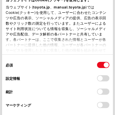
当ウェブサイト(
toyota.jp
、
manual.toyota.jp
)では
Cookie(クッキー)を使用して、ユーザーに合わせたコンテン
ツや広告の表示、ソーシャルメディアの提供、広告の表示回
チャットでお問い合わせ
数やクリック数の測定を行っています。またユーザーによる
サイト利用状況についても情報を収集し、ソーシャルメディ
アや広告配信、データ解析の各パートナーと共有していま
受付：10:00～18:00
す。各パートナーは、ここで収集された情報とユーザーが各
（長期連休などの当社指定日を除く）
パートナーに提供した他の情報、ユーザーが各パートナーの
サービスを使用したときに収集した他の情報を組み合わせて
使用することがあります。当ウェブサイトの使用を続行する
画面右下の
を選択してくださ
同
とCookie(クッキー)に同意したこととなります。
必須
意
い。
の
「すべてのCookieを許可」をクリックすることで、お客様の
選
デバイスにすべてのCookie(クッキー)が保存されることに同
設定情報
チャットでのお問い合わせはお待たせ
択
意したことになります。Cookie(クッキー)のオプトアウト、
時間が少なくご案内が可能です。
設定の変更、同意を撤回したりするにあたっては、当社の
統計
「
Cookie（クッキー）情報の取り扱いについて
」をご覧くだ
さい。
マーケティング