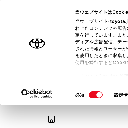
TOYOTA
当ウェブサイトはCooki
当ウェブサイト(
toyota.
わせたコンテンツや広告
ラインアップ
オーナーサポート
トピックス
定を行っています。また
ディアや広告配信、デー
された情報とユーザーが
を使用したときに収集し
使用を続行するとCook
Q
「すべてのCookieを
【アルファード】
ー)が保存されることに同
更、同意を撤回したりす
能時間を教えて。
同
必須
設定情
て
」をご覧ください。
意
の
選
A
択