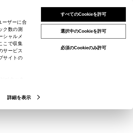
検索
メニュー
ログイン
すべてのCookieを許可
、ユーザーに合
ック数の測
選択中のCookieを許可
ーシャルメ
ここで収集
必須のCookieのみ許可
のサービス
ブサイトの
ie(クッキ
テム）での給電可
、設定の変
扱いについ
詳細を表示