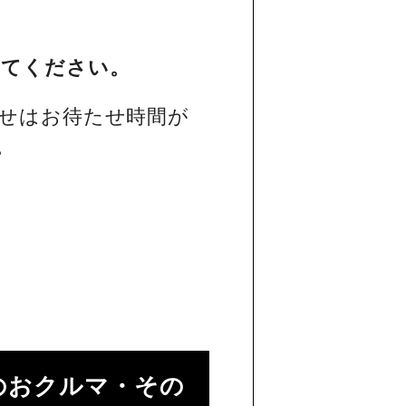
してください。
せはお待たせ時間が
。
のおクルマ・その