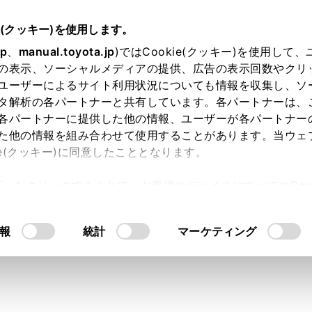
e(クッキー)を使用します。
jp
、
manual.toyota.jp
)ではCookie(クッキー)を使用して
の表示、ソーシャルメディアの提供、広告の表示回数やクリ
ユーザーによるサイト利用状況についても情報を収集し、ソ
タ解析の各パートナーと共有しています。各パートナーは、
各パートナーに提供した他の情報、ユーザーが各パートナー
た他の情報を組み合わせて使用することがあります。当ウェ
ie(クッキー)に同意したこととなります。
許可」をクリックすることで、お客様のデバイスにすべてのCook
外部給電器（DC外部給電シス
意したことになります。Cookie(クッキー)のオプトアウト
るにあたっては、当社の「
Cookie（クッキー）情報の取り
報
統計
マーケティング