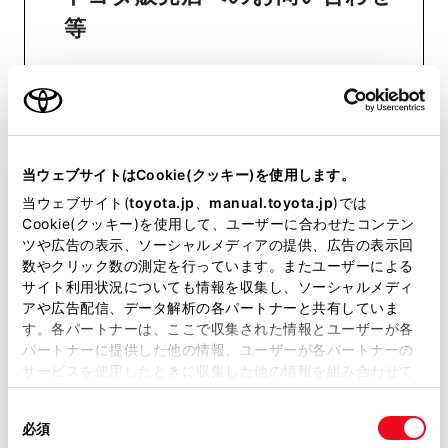
等
おクルマに関するお問い合わせ
は、自動車検査証（車検証）をご
用意いただくとスムーズな対応
当ウェブサイトはCookie(クッキー)を使用します。
が可能です。
当ウェブサイト(
toyota.jp
、
manual.toyota.jp
)では
Cookie(クッキー)を使用して、ユーザーに合わせたコンテン
ツや広告の表示、ソーシャルメディアの提供、広告の表示回
リコール等情報はこちら
数やクリック数の測定を行っています。またユーザーによる
サイト利用状況についても情報を収集し、ソーシャルメディ
アや広告配信、データ解析の各パートナーと共有していま
す。各パートナーは、ここで収集された情報とユーザーが各
パートナーに提供した他の情報、ユーザーが各パートナーの
サービスを使用したときに収集した他の情報を組み合わせて
使用することがあります。当ウェブサイトの使用を続行する
同
とCookie(クッキー)に同意したこととなります。
必須
意
チャットでお問い合わせ