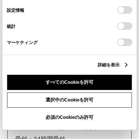
の
「すべてのCookieを許可」をクリックすることで、お客様の
選
デバイスにすべてのCookie(クッキー)が保存されることに同
設定情報
受付：10:00～18:00
択
意したことになります。Cookie(クッキー)のオプトアウト、
（長期連休などの当社指定日を除く）
設定の変更、同意を撤回したりするにあたっては、当社の
統計
「
Cookie（クッキー）情報の取り扱いについて
」をご覧くだ
さい。
画面右下の
を選択してくださ
マーケティング
い。
チャットでのお問い合わせはお待たせ
詳細を表示
時間が少なくご案内が可能です。
すべてのCookieを許可
選択中のCookieを許可
必須のCookieのみ許可
フォームでお問い合わせ
受付：24時間受付