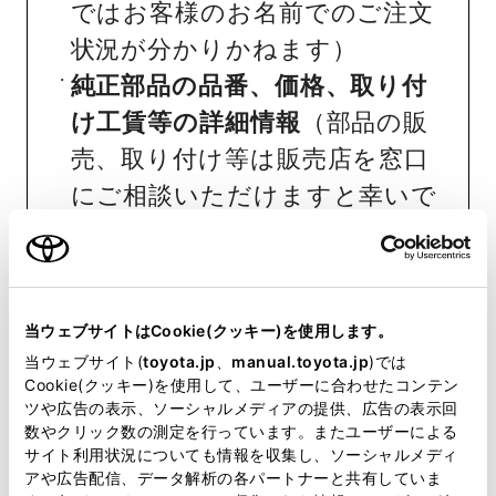
ではお客様のお名前でのご注文
状況が分かりかねます）
純正部品の品番、価格、取り付
け工賃等の詳細情報
（部品の販
売、取り付け等は販売店を窓口
にご相談いただけますと幸いで
す）
トヨタ販売店へのお問い合わせ
等
当ウェブサイトはCookie(クッキー)を使用します。
当ウェブサイト(
toyota.jp
、
manual.toyota.jp
)では
おクルマに関するお問い合わせ
Cookie(クッキー)を使用して、ユーザーに合わせたコンテン
は、自動車検査証（車検証）をご
ツや広告の表示、ソーシャルメディアの提供、広告の表示回
数やクリック数の測定を行っています。またユーザーによる
用意いただくとスムーズな対応
サイト利用状況についても情報を収集し、ソーシャルメディ
が可能です。
アや広告配信、データ解析の各パートナーと共有していま