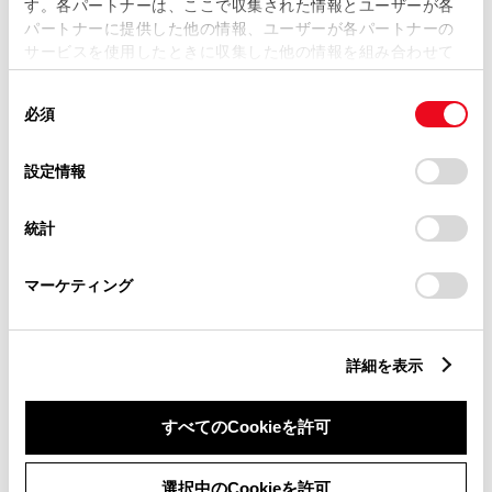
す。各パートナーは、ここで収集された情報とユーザーが各
パートナーに提供した他の情報、ユーザーが各パートナーの
サービスを使用したときに収集した他の情報を組み合わせて
リコール等情報はこちら
使用することがあります。当ウェブサイトの使用を続行する
同
とCookie(クッキー)に同意したこととなります。
必須
意
の
「すべてのCookieを許可」をクリックすることで、お客様の
選
デバイスにすべてのCookie(クッキー)が保存されることに同
設定情報
択
意したことになります。Cookie(クッキー)のオプトアウト、
設定の変更、同意を撤回したりするにあたっては、当社の
統計
「
Cookie（クッキー）情報の取り扱いについて
」をご覧くだ
さい。
チャットでお問い合わせ
マーケティング
受付：10:00～18:00
（長期連休などの当社指定日を除く）
詳細を表示
画面右下の
を選択してくださ
すべてのCookieを許可
い。
選択中のCookieを許可