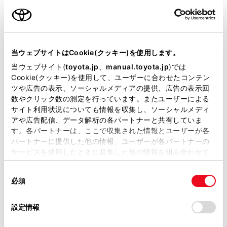
以下のお問い合わせは、弊社お
客様相談センターに情報を集約し
当ウェブサイトはCookie(クッキー)を使用します。
ておらず十分なご案内ができか
当ウェブサイト(
toyota.jp
、
manual.toyota.jp
)では
ねるため、最寄りのトヨタ販売
Cookie(クッキー)を使用して、ユーザーに合わせたコンテン
ツや広告の表示、ソーシャルメディアの提供、広告の表示回
店までご相談くださいますよう
数やクリック数の測定を行っています。またユーザーによる
サイト利用状況についても情報を収集し、ソーシャルメディ
お願いいたします。最寄りのト
アや広告配信、データ解析の各パートナーと共有していま
ヨタ販売店は
こちら
からご確認
す。各パートナーは、ここで収集された情報とユーザーが各
パートナーに提供した他の情報、ユーザーが各パートナーの
いただけます。
サービスを使用したときに収集した他の情報を組み合わせて
おクルマの故障、点検、修理等
使用することがあります。当ウェブサイトの使用を続行する
同
とCookie(クッキー)に同意したこととなります。
（販売店を窓口におクルマの状
必須
意
態を診断する必要がございま
の
「すべてのCookieを許可」をクリックすることで、お客様の
選
デバイスにすべてのCookie(クッキー)が保存されることに同
設定情報
す）
択
意したことになります。Cookie(クッキー)のオプトアウト、
設定の変更、同意を撤回したりするにあたっては、当社の