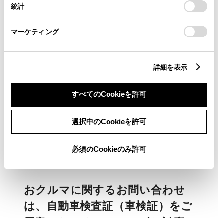
納期
（販売店単位でオーダーを
統計
「
Cookie（クッキー）情報の取り扱いについて
」をご覧くだ
いただいておりますため、弊社
さい。
マーケティング
ではお客様のお名前でのご注文
状況が分かりかねます）
純正部品の品番、価格、取り付
詳細を表示
け工賃等の詳細情報
（部品の販
すべてのCookieを許可
売、取り付け等は販売店を窓口
にご相談いただけますと幸いで
選択中のCookieを許可
す）
トヨタ販売店へのお問い合わせ
必須のCookieのみ許可
等
おクルマに関するお問い合わせ
は、自動車検査証（車検証）をご