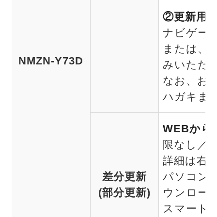
②更新用S
ナビゲー
または、
NMZN-Y73D
みいただ
なお、お
ハガキま
WEBか
限なし／最
詳細は右
差分更新
パソコンの
(部分更新)
ウンロー
スマート