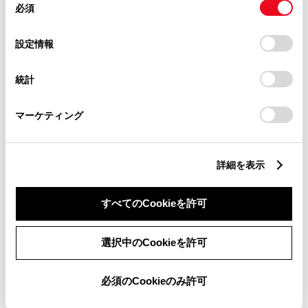
必須
意
の
「すべてのCookieを許可」をクリックすることで、お客様の
チャットでお問い合わせ
選
デバイスにすべてのCookie(クッキー)が保存されることに同
設定情報
択
意したことになります。Cookie(クッキー)のオプトアウト、
受付：10:00～18:00
設定の変更、同意を撤回したりするにあたっては、当社の
統計
「
Cookie（クッキー）情報の取り扱いについて
」をご覧くだ
（長期連休などの当社指定日を除く）
さい。
マーケティング
画面右下の
を選択してくださ
い。
詳細を表示
チャットでのお問い合わせはお待たせ
すべてのCookieを許可
時間が少なくご案内が可能です。
選択中のCookieを許可
必須のCookieのみ許可