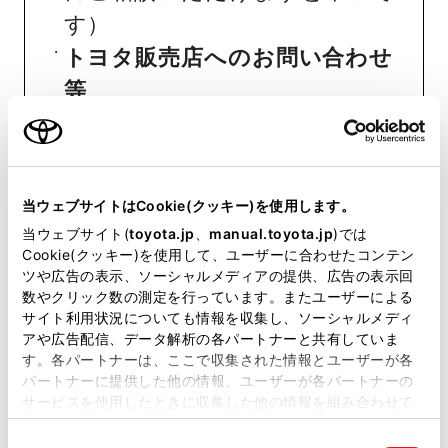
す）
トヨタ販売店へのお問い合わせ
等
おクルマに関するお問い合わせ
は、自動車検査証（車検証）をご
当ウェブサイトはCookie(クッキー)を使用します。
用意いただくとスムーズな対応
当ウェブサイト(
toyota.jp
、
manual.toyota.jp
)では
が可能です。
Cookie(クッキー)を使用して、ユーザーに合わせたコンテン
ツや広告の表示、ソーシャルメディアの提供、広告の表示回
数やクリック数の測定を行っています。またユーザーによる
リコール等情報はこちら
サイト利用状況についても情報を収集し、ソーシャルメディ
アや広告配信、データ解析の各パートナーと共有していま
す。各パートナーは、ここで収集された情報とユーザーが各
パートナーに提供した他の情報、ユーザーが各パートナーの
サービスを使用したときに収集した他の情報を組み合わせて
使用することがあります。当ウェブサイトの使用を続行する
同
とCookie(クッキー)に同意したこととなります。