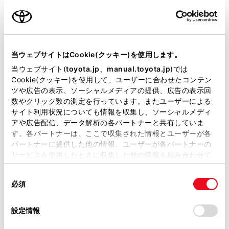
用意いただくとスムーズな対応
が可能です。
当ウェブサイトはCookie(クッキー)を使用します。
リコール等情報はこちら
当ウェブサイト(
toyota.jp
、
manual.toyota.jp
)では
Cookie(クッキー)を使用して、ユーザーに合わせたコンテン
ツや広告の表示、ソーシャルメディアの提供、広告の表示回
数やクリック数の測定を行っています。またユーザーによる
サイト利用状況についても情報を収集し、ソーシャルメディ
アや広告配信、データ解析の各パートナーと共有していま
す。各パートナーは、ここで収集された情報とユーザーが各
パートナーに提供した他の情報、ユーザーが各パートナーの
サービスを使用したときに収集した他の情報を組み合わせて
チャットでお問い合わせ
使用することがあります。当ウェブサイトの使用を続行する
同
とCookie(クッキー)に同意したこととなります。
受付：10:00～18:00
必須
意
（長期連休などの当社指定日を除く）
の
「すべてのCookieを許可」をクリックすることで、お客様の
選
デバイスにすべてのCookie(クッキー)が保存されることに同
設定情報
択
意したことになります。Cookie(クッキー)のオプトアウト、
画面右下の
を選択してくださ