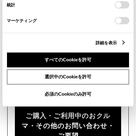
設定の変更、同意を撤回したりするにあたっては、当社の
統計
「
Cookie（クッキー）情報の取り扱いについて
」をご覧くだ
い。
さい。
マーケティング
チャットでのお問い合わせはお待たせ
時間が少なくご案内が可能です。
詳細を表示
すべてのCookieを許可
選択中のCookieを許可
フォームでお問い合わせ
受付：24時間受付
必須のCookieのみ許可
ご購入・ご利用中のおクル
マ・その他のお問い合わせ・
ご要望​