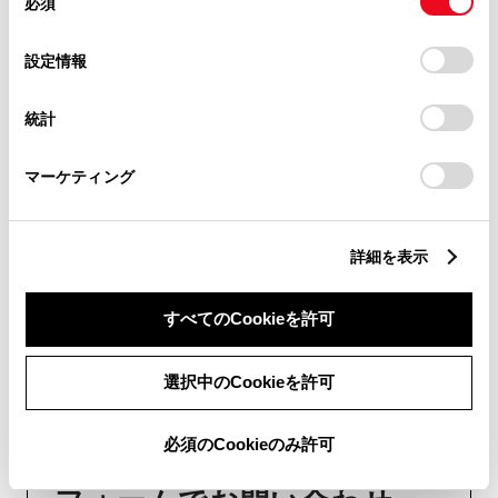
必須
意
の
「すべてのCookieを許可」をクリックすることで、お客様の
チャットでお問い合わせ
選
デバイスにすべてのCookie(クッキー)が保存されることに同
設定情報
択
意したことになります。Cookie(クッキー)のオプトアウト、
受付：10:00～18:00
設定の変更、同意を撤回したりするにあたっては、当社の
統計
（長期連休などの当社指定日を除く）
「
Cookie（クッキー）情報の取り扱いについて
」をご覧くだ
さい。
マーケティング
画面右下の
を選択してくださ
い。
詳細を表示
チャットでのお問い合わせはお待たせ
時間が少なくご案内が可能です。
すべてのCookieを許可
選択中のCookieを許可
必須のCookieのみ許可