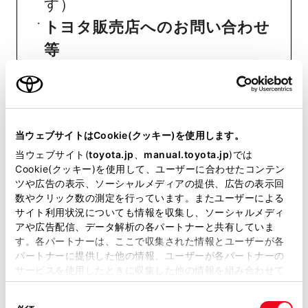
す）
トヨタ販売店へのお問い合わせ
等
おクルマに関するお問い合わせ
は、自動車検査証（車検証）をご
用意いただくとスムーズな対応
当ウェブサイトはCookie(クッキー)を使用します。
当ウェブサイト(
が可能です。
toyota.jp
、
manual.toyota.jp
)では
Cookie(クッキー)を使用して、ユーザーに合わせたコンテン
ツや広告の表示、ソーシャルメディアの提供、広告の表示回
数やクリック数の測定を行っています。またユーザーによる
リコール等情報はこちら
サイト利用状況についても情報を収集し、ソーシャルメディ
アや広告配信、データ解析の各パートナーと共有していま
す。各パートナーは、ここで収集された情報とユーザーが各
パートナーに提供した他の情報、ユーザーが各パートナーの
サービスを使用したときに収集した他の情報を組み合わせて
使用することがあります。当ウェブサイトの使用を続行する
同
とCookie(クッキー)に同意したこととなります。