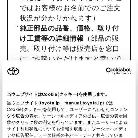
ではお客様のお名前でのご注文
状況が分かりかねます）
純正部品の品番、価格、取り付
け工賃等の詳細情報
（部品の販
売、取り付け等は販売店を窓口
にご相談いただけますと幸いで
す）
トヨタ販売店へのお問い合わせ
等
当ウェブサイトはCookie(クッキー)を使用します。
当ウェブサイト(
toyota.jp
、
manual.toyota.jp
)では
おクルマに関するお問い合わせ
Cookie(クッキー)を使用して、ユーザーに合わせたコンテン
ツや広告の表示、ソーシャルメディアの提供、広告の表示回
は、自動車検査証（車検証）をご
数やクリック数の測定を行っています。またユーザーによる
用意いただくとスムーズな対応
サイト利用状況についても情報を収集し、ソーシャルメディ
アや広告配信、データ解析の各パートナーと共有していま
が可能です。