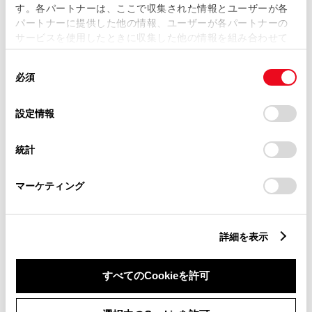
す。各パートナーは、ここで収集された情報とユーザーが各
パートナーに提供した他の情報、ユーザーが各パートナーの
サービスを使用したときに収集した他の情報を組み合わせて
リコール等情報はこちら
使用することがあります。当ウェブサイトの使用を続行する
同
とCookie(クッキー)に同意したこととなります。
必須
意
の
「すべてのCookieを許可」をクリックすることで、お客様の
選
デバイスにすべてのCookie(クッキー)が保存されることに同
設定情報
択
意したことになります。Cookie(クッキー)のオプトアウト、
設定の変更、同意を撤回したりするにあたっては、当社の
統計
「
Cookie（クッキー）情報の取り扱いについて
」をご覧くだ
さい。
チャットでお問い合わせ
マーケティング
受付：10:00～18:00
（長期連休などの当社指定日を除く）
詳細を表示
画面右下の
を選択してくださ
すべてのCookieを許可
い。