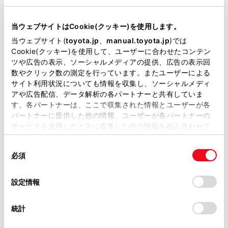
リコール等情報はこちら
当ウェブサイトはCookie(クッキー)を使用します。
当ウェブサイト(
toyota.jp
、
manual.toyota.jp
)では
Cookie(クッキー)を使用して、ユーザーに合わせたコンテン
ツや広告の表示、ソーシャルメディアの提供、広告の表示回
数やクリック数の測定を行っています。またユーザーによる
サイト利用状況についても情報を収集し、ソーシャルメディ
アや広告配信、データ解析の各パートナーと共有していま
チャットでお問い合わせ
す。各パートナーは、ここで収集された情報とユーザーが各
パートナーに提供した他の情報、ユーザーが各パートナーの
受付：10:00～18:00
サービスを使用したときに収集した他の情報を組み合わせて
（長期連休などの当社指定日を除く）
使用することがあります。当ウェブサイトの使用を続行する
同
とCookie(クッキー)に同意したこととなります。
必須
意
の
画面右下の
を選択してくださ
「すべてのCookieを許可」をクリックすることで、お客様の
選
デバイスにすべてのCookie(クッキー)が保存されることに同
設定情報
択
意したことになります。Cookie(クッキー)のオプトアウト、
い。
設定の変更、同意を撤回したりするにあたっては、当社の
統計
チャットでのお問い合わせはお待たせ
「
Cookie（クッキー）情報の取り扱いについて
」をご覧くだ
さい。
時間が少なくご案内が可能です。