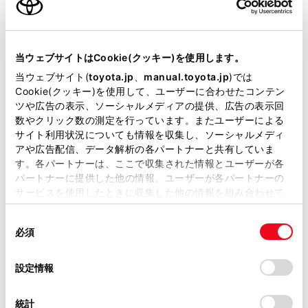
が可能です。
リコール等情報はこちら
当ウェブサイトはCookie(クッキー)を使用します。
当ウェブサイト(
toyota.jp
、
manual.toyota.jp
)では
Cookie(クッキー)を使用して、ユーザーに合わせたコンテン
ツや広告の表示、ソーシャルメディアの提供、広告の表示回
数やクリック数の測定を行っています。またユーザーによる
サイト利用状況についても情報を収集し、ソーシャルメディ
アや広告配信、データ解析の各パートナーと共有していま
す。各パートナーは、ここで収集された情報とユーザーが各
チャットでお問い合わせ
パートナーに提供した他の情報、ユーザーが各パートナーの
サービスを使用したときに収集した他の情報を組み合わせて
使用することがあります。当ウェブサイトの使用を続行する
受付：10:00～18:00
同
とCookie(クッキー)に同意したこととなります。
（長期連休などの当社指定日を除く）
必須
意
の
「すべてのCookieを許可」をクリックすることで、お客様の
選
デバイスにすべてのCookie(クッキー)が保存されることに同
設定情報
画面右下の
を選択してくださ
択
意したことになります。Cookie(クッキー)のオプトアウト、
設定の変更、同意を撤回したりするにあたっては、当社の
い。
統計
「
Cookie（クッキー）情報の取り扱いについて
」をご覧くだ