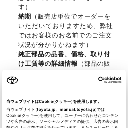
す）
納期
（販売店単位でオーダーを
いただいておりますため、弊社
ではお客様のお名前でのご注文
状況が分かりかねます）
純正部品の品番、価格、取り付
け工賃等の詳細情報
（部品の販
売、取り付け等は販売店を窓口
にご相談いただけますと幸いで
す）
トヨタ販売店へのお問い合わせ
当ウェブサイトはCookie(クッキー)を使用します。
当ウェブサイト(
toyota.jp
、
manual.toyota.jp
)では
等
Cookie(クッキー)を使用して、ユーザーに合わせたコンテン
ツや広告の表示、ソーシャルメディアの提供、広告の表示回
おクルマに関するお問い合わせ
数やクリック数の測定を行っています。またユーザーによる