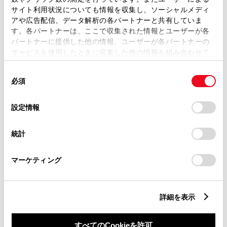
サイト利用状況についても情報を収集し、ソーシャルメディ
は、自動車検査証（車検証）をご
アや広告配信、データ解析の各パートナーと共有していま
用意いただくとスムーズな対応
す。各パートナーは、ここで収集された情報とユーザーが各
パートナーに提供した他の情報、ユーザーが各パートナーの
が可能です。
サービスを使用したときに収集した他の情報を組み合わせて
使用することがあります。当ウェブサイトの使用を続行する
同
とCookie(クッキー)に同意したこととなります。
必須
意
リコール等情報はこちら
の
「すべてのCookieを許可」をクリックすることで、お客様の
選
デバイスにすべてのCookie(クッキー)が保存されることに同
設定情報
択
意したことになります。Cookie(クッキー)のオプトアウト、
設定の変更、同意を撤回したりするにあたっては、当社の
統計
「
Cookie（クッキー）情報の取り扱いについて
」をご覧くだ
さい。
マーケティング
チャットでお問い合わせ
詳細を表示
受付：10:00～18:00
（長期連休などの当社指定日を除く）
すべてのCookieを許可