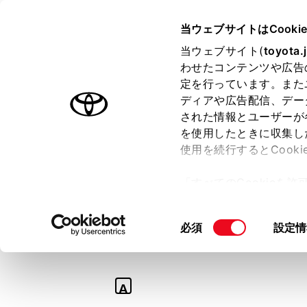
TOYOTA
当ウェブサイトはCooki
当ウェブサイト(
toyota.
わせたコンテンツや広告
ラインアップ
オーナーサポート
トピックス
定を行っています。また
ディアや広告配信、デー
された情報とユーザーが
を使用したときに収集し
使用を続行するとCook
Q
「すべてのCookieを
【ランドクルーザ
ー)が保存されることに同
更、同意を撤回したりす
アンテナか教えて
同
必須
設定情
て
」をご覧ください。
意
の
選
A
択