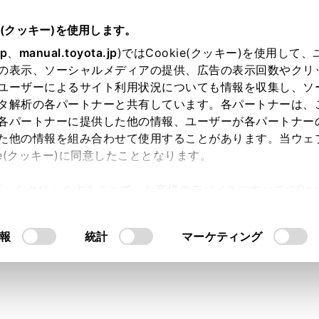
e(クッキー)を使用します。
jp
、
manual.toyota.jp
)ではCookie(クッキー)を使用して
の表示、ソーシャルメディアの提供、広告の表示回数やクリ
ユーザーによるサイト利用状況についても情報を収集し、ソ
タ解析の各パートナーと共有しています。各パートナーは、
各パートナーに提供した他の情報、ユーザーが各パートナー
た他の情報を組み合わせて使用することがあります。当ウェ
ie(クッキー)に同意したこととなります。
許可」をクリックすることで、お客様のデバイスにすべてのCook
ー FJ】工場装着シャークフ
意したことになります。Cookie(クッキー)のオプトアウト
るにあたっては、当社の「
Cookie（クッキー）情報の取り
。
報
統計
マーケティング