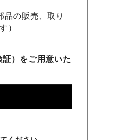
部品の販売、取り
す）
検証）をご用意いた
してください。