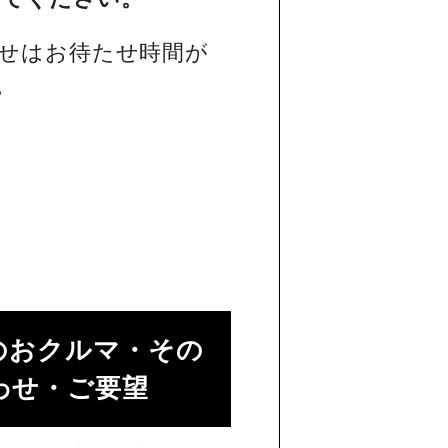
せはお待たせ時間が
。
のおクルマ・その
せ・ご要望​