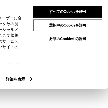
検索
メニュー
ログイン
すべてのCookieを許可
、ユーザーに合
ック数の測
選択中のCookieを許可
ーシャルメ
ここで収集
必須のCookieのみ許可
のサービス
ブサイトの
ie(クッキ
ィンアンテナは何の
、設定の変
扱いについ
詳細を表示