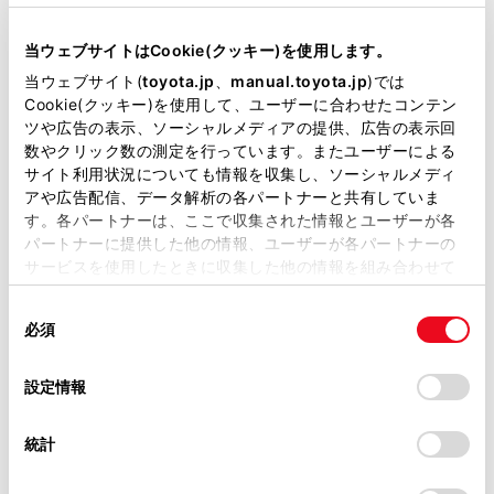
当ウェブサイトはCookie(クッキー)を使用します。
当ウェブサイト(
toyota.jp
、
manual.toyota.jp
)では
Cookie(クッキー)を使用して、ユーザーに合わせたコンテン
ツや広告の表示、ソーシャルメディアの提供、広告の表示回
数やクリック数の測定を行っています。またユーザーによる
サイト利用状況についても情報を収集し、ソーシャルメディ
アや広告配信、データ解析の各パートナーと共有していま
チャットでお問い合わせ
す。各パートナーは、ここで収集された情報とユーザーが各
パートナーに提供した他の情報、ユーザーが各パートナーの
受付：10:00～18:00
サービスを使用したときに収集した他の情報を組み合わせて
（長期連休などの当社指定日を除く）
使用することがあります。当ウェブサイトの使用を続行する
同
とCookie(クッキー)に同意したこととなります。
必須
意
画面右下の
を選択してくださ
の
「すべてのCookieを許可」をクリックすることで、お客様の
選
デバイスにすべてのCookie(クッキー)が保存されることに同
設定情報
い。
択
意したことになります。Cookie(クッキー)のオプトアウト、
設定の変更、同意を撤回したりするにあたっては、当社の
チャットでのお問い合わせはお待たせ
統計
「
Cookie（クッキー）情報の取り扱いについて
」をご覧くだ
時間が少なくご案内が可能です。
さい。