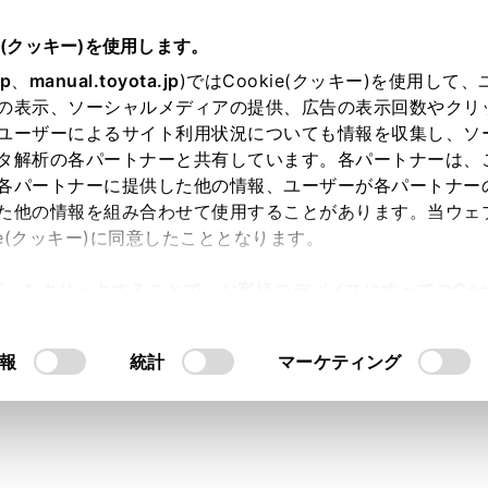
e(クッキー)を使用します。
jp
、
manual.toyota.jp
)ではCookie(クッキー)を使用して
の表示、ソーシャルメディアの提供、広告の表示回数やクリ
ユーザーによるサイト利用状況についても情報を収集し、ソ
タ解析の各パートナーと共有しています。各パートナーは、
各パートナーに提供した他の情報、ユーザーが各パートナー
た他の情報を組み合わせて使用することがあります。当ウェ
ie(クッキー)に同意したこととなります。
許可」をクリックすることで、お客様のデバイスにすべてのCook
ー FJ】ラゲージルーム（ト
意したことになります。Cookie(クッキー)のオプトアウト
るにあたっては、当社の「
Cookie（クッキー）情報の取り
何個積めますか？
報
統計
マーケティング