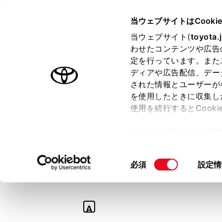
TOYOTA
当ウェブサイトはCooki
当ウェブサイト(
toyota.
わせたコンテンツや広告
ラインアップ
オーナーサポート
トピックス
定を行っています。また
ディアや広告配信、デー
された情報とユーザーが
を使用したときに収集し
使用を続行するとCook
Q
「すべてのCookieを
【ランドクルーザ
ー)が保存されることに同
更、同意を撤回したりす
ッグは何インチが
同
必須
設定情
て
」をご覧ください。
意
の
選
A
択