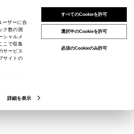
検索
メニュー
ログイン
すべてのCookieを許可
、ユーザーに合
ック数の測
選択中のCookieを許可
ーシャルメ
ここで収集
必須のCookieのみ許可
のサービス
ブサイトの
ie(クッキ
ランク）にゴルフバ
、設定の変
扱いについ
詳細を表示